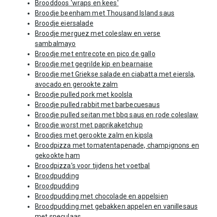
Brooddoos 'wraps en kees'
Broodje beenham met Thousand Island saus
Broodje eiersalade
Broodje merguez met coleslaw en verse
sambalmayo
Broodje met entrecote en pico de gallo
Broodje met gegrilde kip en bearnaise
Broodje met Griekse salade en ciabatta met eiersla,
avocado en gerookte zalm
Broodje pulled pork met koolsla
Broodje pulled rabbit met barbecuesaus
Broodje pulled seitan met bbq saus en rode coleslaw
Broodje worst met paprikaketchup
Broodjes met gerookte zalm en kipsla
Broodpizza met tomatentapenade, champignons en
gekookte ham
Broodpizza’s voor tijdens het voetbal
Broodpudding
Broodpudding
Broodpudding met chocolade en appelsien
Broodpudding met gebakken appelen en vanillesaus
met speculaas