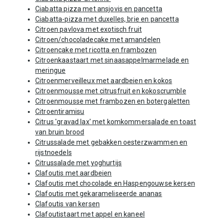
Ciabatta pizza met ansjovis en pancetta
Ciabatta-pizza met duxelles, brie en pancetta
Citroen pavlova met exotisch fruit
Citroen/chocoladecake met amandelen
Citroencake met ricotta en frambozen
Citroenkaastaart met sinaasappelmarmelade en
meringue
Citroenmerveilleux met aardbeien en kokos
Citroenmousse met citrusfruit en kokoscrumble
Citroenmousse met frambozen en botergaletten
Citroentiramisu
Citrus 'gravad lax' met komkommersalade en toast
van bruin brood
Citrussalade met gebakken oesterzwammen en
rijstnoedels
Citrussalade met yoghurtijs
Clafoutis met aardbeien
Clafoutis met chocolade en Haspengouwse kersen
Clafoutis met gekarameliseerde ananas
Clafoutis van kersen
Clafoutistaart met appel en kaneel