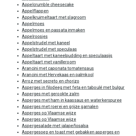
Appelcrumble cheesecake
Appelflappen
Appelkruimeltaart met slagroom
Appelmoes
Appelmoes en passata inmaken
Appelroosjes
Appelstrudel met kaneel
Appelstrudel met speculaas
Appeltaart met kaneelpudding en speculaasijs
Appeltaart met vanilleroom
Arancini met caponata tomatensaus
Arancini met Hervekaas en palmkool
Arroz met secreto en chorizo
Asperges in filodeeg met feta en taboulé met bulgur
Asperges met gerookte zalm
Asperges met ham in kaassaus en waterkerspuree
Asperges met roerei en grijze garnalen
Asperges op Vlaamse wijze
Asperges op Vlaamse wijze
Aspergesalade met jalapeñosalsa
Aspergesoep en toast met gebakken asperges en