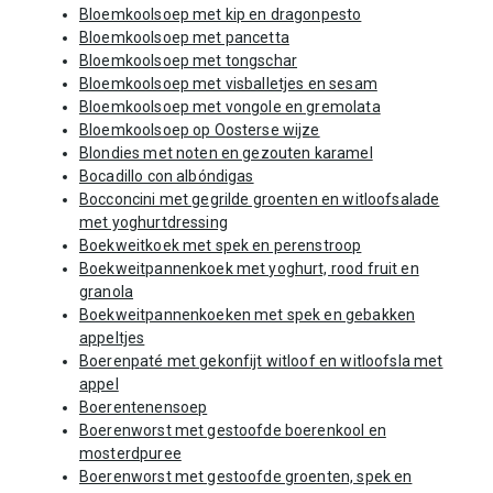
Bloemkoolsoep met kip en dragonpesto
Bloemkoolsoep met pancetta
Bloemkoolsoep met tongschar
Bloemkoolsoep met visballetjes en sesam
Bloemkoolsoep met vongole en gremolata
Bloemkoolsoep op Oosterse wijze
Blondies met noten en gezouten karamel
Bocadillo con albóndigas
Bocconcini met gegrilde groenten en witloofsalade
met yoghurtdressing
Boekweitkoek met spek en perenstroop
Boekweitpannenkoek met yoghurt, rood fruit en
granola
Boekweitpannenkoeken met spek en gebakken
appeltjes
Boerenpaté met gekonfijt witloof en witloofsla met
appel
Boerentenensoep
Boerenworst met gestoofde boerenkool en
mosterdpuree
Boerenworst met gestoofde groenten, spek en