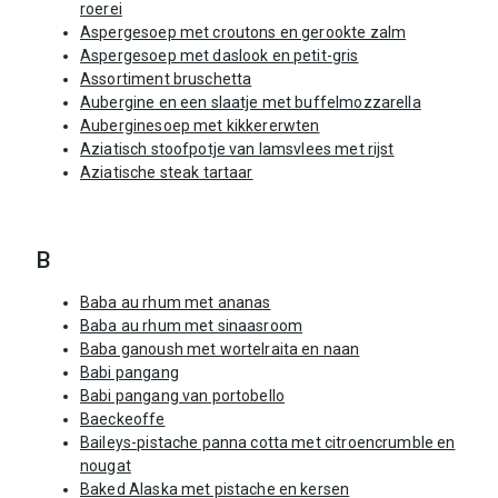
roerei
Aspergesoep met croutons en gerookte zalm
Aspergesoep met daslook en petit-gris
Assortiment bruschetta
Aubergine en een slaatje met buffelmozzarella
Auberginesoep met kikkererwten
Aziatisch stoofpotje van lamsvlees met rijst
Aziatische steak tartaar
B
Baba au rhum met ananas
Baba au rhum met sinaasroom
Baba ganoush met wortelraita en naan
Babi pangang
Babi pangang van portobello
Baeckeoffe
Baileys-pistache panna cotta met citroencrumble en
nougat
Baked Alaska met pistache en kersen