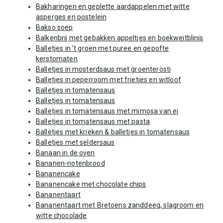
Bakharingen en geplette aardappelen met witte
asperges en postelein
Bakso soep
Balkenbrij met gebakken appeltjes en boekweitblinis
Balletjes in ’t groen met puree en gepofte
kerstomaten
Balletjes in mosterdsaus met groenterösti
Balletjes in peperroom met frietjes en witloof
Balletjes in tomatensaus
Balletjes in tomatensaus
Balletjes in tomatensaus met mimosa van ei
Balletjes in tomatensaus met pasta
Balletjes met krieken & balletjes in tomatensaus
Balletjes met seldersaus
Banaan in de oven
Bananen-notenbrood
Bananencake
Bananencake met chocolate chips
Bananentaart
Bananentaart met Bretoens zanddeeg, slagroom en
witte chocolade