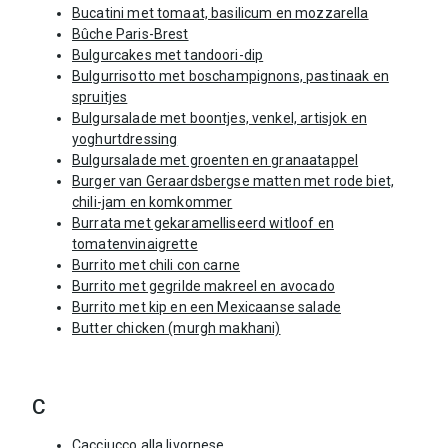
Bucatini met tomaat, basilicum en mozzarella
Bûche Paris-Brest
Bulgurcakes met tandoori-dip
Bulgurrisotto met boschampignons, pastinaak en
spruitjes
Bulgursalade met boontjes, venkel, artisjok en
yoghurtdressing
Bulgursalade met groenten en granaatappel
Burger van Geraardsbergse matten met rode biet,
chili-jam en komkommer
Burrata met gekaramelliseerd witloof en
tomatenvinaigrette
Burrito met chili con carne
Burrito met gegrilde makreel en avocado
Burrito met kip en een Mexicaanse salade
Butter chicken (murgh makhani)
C
Cacciucco alla livornese