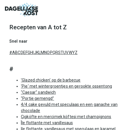
ofdinhoud
Recepten van A tot Z
Snel naar
#
A
B
C
D
E
F
G
H
I
J
K
L
M
N
O
P
Q
R
S
T
U
V
W
Y
Z
#
'Glazed chicken' op de barbecue
'Pie' met wintergroentjes en gerookte ossentong
"Caesar" sandwich
"Portie gemengd"
4/4 cake gevuld met speculaas en een ganache van
chocolade
Çigköfte en mercimek köftesi met champignons
Île flottante met vanillesaus
île flottante, vanillesaus met speculaas en karamel