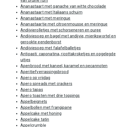
van bruine rum
Ananastaart met ganache van witte chocolade
Ananastaart met Italiaans schuim
Ananastaart met meringue
Ananastaartje met citroenmousse en meringue
Andijvierolletjes met schorseneren en puree
Andijviesoep en bagel met andijvie, mierikswortel en
gerookte eendenborst
Andijviesoep met falafelballetjes
Antipasti: caponatina, ricottakroketjes en opgelegde
uitjes
Apenbrood met kaneel, karamel en pecannoten
Aperitiefverrassingsbrood
Apero op vrijdag
Apero spreads met crackers
Apero tapas
Apero toasten met drie toppings
Appelbeignets
Appelbollen met frangipane
Appelcake met honing
Appelcake tatin
Appelcrumble