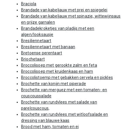
Braciola
Brandade van kabeljauw met prei en spiegelei
Brandade van kabeljauw met spinazie, wittewijnsaus
en grijze garnalen
Brandadekroketjes van pladijs met een
algen/looksausje
Bresiliennetaart
Bresiliennetaart met banaan
Bretoense perentaart
Briochetaart
Broccolisoep met gerookte zalm en feta
Broccolisoep met kruidenkaas en ham
Broccolistoemp met gebakken cervela en pickles
Brochette van konijn met piperade
Brochette van merguez met een tomaten- en
couscoussalade
Brochette van rundvlees met salade van
parelcouscous,
Brochette van rundvlees met witloofsalade en
dressing van blauwe kaas
Brood met ham, tomaten en ei