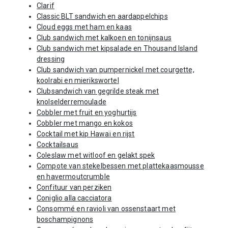
Clarif
Classic BLT sandwich en aardappelchips
Cloud eggs met ham en kaas
Club sandwich met kalkoen en tonijnsaus
Club sandwich met kipsalade en Thousand Island
dressing
Club sandwich van pumpernickel met courgette,
koolrabi en mierikswortel
Clubsandwich van gegrilde steak met
knolselderremoulade
Cobbler met fruit en yoghurtijs
Cobbler met mango en kokos
Cocktail met kip Hawaï en rijst
Cocktailsaus
Coleslaw met witloof en gelakt spek
Compote van stekelbessen met plattekaasmousse
en havermoutcrumble
Confituur van perziken
Coniglio alla cacciatora
Consommé en ravioli van ossenstaart met
boschampignons