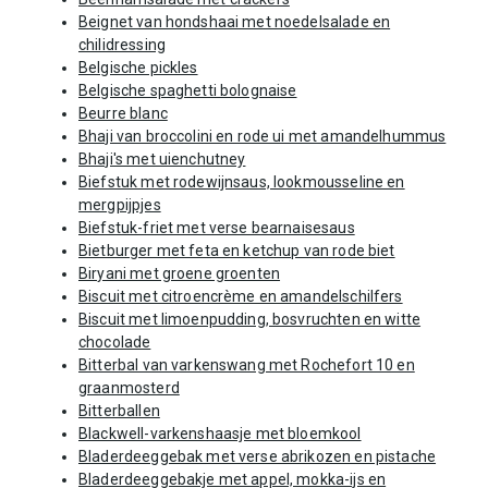
Beignet van hondshaai met noedelsalade en
chilidressing
Belgische pickles
Belgische spaghetti bolognaise
Beurre blanc
Bhaji van broccolini en rode ui met amandelhummus
Bhaji's met uienchutney
Biefstuk met rodewijnsaus, lookmousseline en
mergpijpjes
Biefstuk-friet met verse bearnaisesaus
Bietburger met feta en ketchup van rode biet
Biryani met groene groenten
Biscuit met citroencrème en amandelschilfers
Biscuit met limoenpudding, bosvruchten en witte
chocolade
Bitterbal van varkenswang met Rochefort 10 en
graanmosterd
Bitterballen
Blackwell-varkenshaasje met bloemkool
Bladerdeeggebak met verse abrikozen en pistache
Bladerdeeggebakje met appel, mokka-ijs en