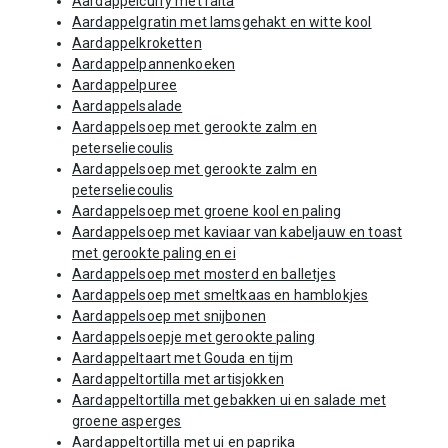
Aardappelcurry met raita
Aardappelgratin met lamsgehakt en witte kool
Aardappelkroketten
Aardappelpannenkoeken
Aardappelpuree
Aardappelsalade
Aardappelsoep met gerookte zalm en
peterseliecoulis
Aardappelsoep met gerookte zalm en
peterseliecoulis
Aardappelsoep met groene kool en paling
Aardappelsoep met kaviaar van kabeljauw en toast
met gerookte paling en ei
Aardappelsoep met mosterd en balletjes
Aardappelsoep met smeltkaas en hamblokjes
Aardappelsoep met snijbonen
Aardappelsoepje met gerookte paling
Aardappeltaart met Gouda en tijm
Aardappeltortilla met artisjokken
Aardappeltortilla met gebakken ui en salade met
groene asperges
Aardappeltortilla met ui en paprika