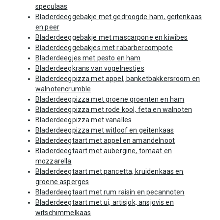
speculaas
Bladerdeeggebakje met gedroogde ham, geitenkaas
en peer
Bladerdeeggebakje met mascarpone en kiwibes
Bladerdeeggebakjes met rabarbercompote
Bladerdeegjes met pesto en ham
Bladerdeegkrans van vogelnestjes
Bladerdeegpizza met appel, banketbakkersroom en
walnotencrumble
Bladerdeegpizza met groene groenten en ham
Bladerdeegpizza met rode kool, feta en walnoten
Bladerdeegpizza met vanalles
Bladerdeegpizza met witloof en geitenkaas
Bladerdeegtaart met appel en amandelnoot
Bladerdeegtaart met aubergine, tomaat en
mozzarella
Bladerdeegtaart met pancetta, kruidenkaas en
groene asperges
Bladerdeegtaart met rum raisin en pecannoten
Bladerdeegtaart met ui, artisjok, ansjovis en
witschimmelkaas