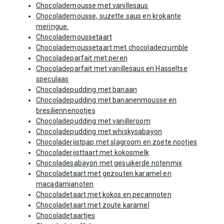
Chocolademousse met vanillesaus
Chocolademousse, suzette saus en krokante
meringue.
Chocolademoussetaart
Chocolademoussetaart met chocoladecrumble
Chocoladeparfait met peren
Chocoladeparfait met vanillesaus en Hasseltse
speculaas
Chocoladepudding met banaan
Chocoladepudding met bananenmousse en
bresiliennenootjes
Chocoladepudding met vanilleroom
Chocoladepudding met whiskysabayon
Chocoladerijstpap met slagroom en zoete nootjes
Chocoladerijsttaart met kokosmelk
Chocoladesabayon met gesuikerde notenmix
Chocoladetaart met gezouten karamel en
macadamianoten
Chocoladetaart met kokos en pecannoten
Chocoladetaart met zoute karamel
Chocoladetaartjes