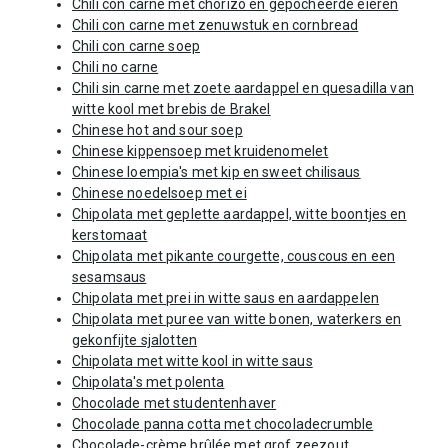
Chili con carne met chorizo en gepocheerde eieren
Chili con carne met zenuwstuk en cornbread
Chili con carne soep
Chili no carne
Chili sin carne met zoete aardappel en quesadilla van
witte kool met brebis de Brakel
Chinese hot and sour soep
Chinese kippensoep met kruidenomelet
Chinese loempia's met kip en sweet chilisaus
Chinese noedelsoep met ei
Chipolata met geplette aardappel, witte boontjes en
kerstomaat
Chipolata met pikante courgette, couscous en een
sesamsaus
Chipolata met prei in witte saus en aardappelen
Chipolata met puree van witte bonen, waterkers en
gekonfijte sjalotten
Chipolata met witte kool in witte saus
Chipolata's met polenta
Chocolade met studentenhaver
Chocolade panna cotta met chocoladecrumble
Chocolade-crème brûlée met grof zeezout