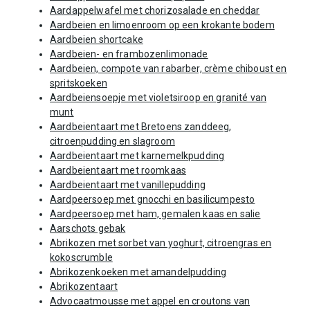
Aardappelwafel met chorizosalade en cheddar
Aardbeien en limoenroom op een krokante bodem
Aardbeien shortcake
Aardbeien- en frambozenlimonade
Aardbeien, compote van rabarber, crème chiboust en
spritskoeken
Aardbeiensoepje met violetsiroop en granité van
munt
Aardbeientaart met Bretoens zanddeeg,
citroenpudding en slagroom
Aardbeientaart met karnemelkpudding
Aardbeientaart met roomkaas
Aardbeientaart met vanillepudding
Aardpeersoep met gnocchi en basilicumpesto
Aardpeersoep met ham, gemalen kaas en salie
Aarschots gebak
Abrikozen met sorbet van yoghurt, citroengras en
kokoscrumble
Abrikozenkoeken met amandelpudding
Abrikozentaart
Advocaatmousse met appel en croutons van