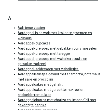
A
Aalsterse vlaaien
Aardappel in de wok met krokante groenten en
woksaus
Aardappel-cupcakes
Aardappel-preisoep met gebakken currymosselen
Aardappel-preisoep met taleggio
Aardappel-preisoep met waterkerscoulis en
gerookte makreel
Aardappel-seldersoep met visballetjes
Aardappelballetjes gevuld met scamorza, botersaus
met salie en broccolini
Aardappelcakes met gehakt
Aardappelcakes met gerookte makreel en
knolselderremoulade
Aardappelchurros met chorizo en limoenaïoli met
gekonfijte paprika