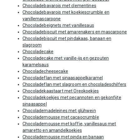
Chocoladebavarois met clementines
Chocoladebavarois met koekjescrumble en
vanillemascarpone
Chocoladebeignets met vanillesaus
Chocoladebiscuit met amarenakers en mascarpone
Chocoladebiscuit met pindakaas, banaan en
slagroom
Chocoladecake
Chocoladecake met vanille-ijs en gezouten
karamelsaus
Chocoladecheesecake
Chocoladeflan met sinaasappelkaramel
Chocoladeflan met slagroom en chocoladeschilfers
Chocoladekaastaart met Oreokoekjes
Chocoladekoekjes met pecannoten en gekonfijte
sinaasappel
Chocolademadeleines met glühwein
Chocolademousse met cacaocrumble
Chocolademousse met koffie, vanillesaus met
amaretto en amandelkoekjes
Chocolademousse met pinda en banaan