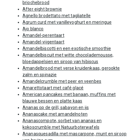
briochebrood
After eight brownie
Agnello brodettato met tagliatelle
Agrum curd met vanilleyoghurt en meringue
Ajo blanco
Amandel-perentaart
Amandel-vijgentaart
Amandelbiscotti en een exotische smoothie
Amandelbiscuit met witte chocolademousse,
bloedappelsien en siroop van hibiscus
Amandelbrood met verse kruidenkaas, gerookte
zalm en spinazie
Amandelcrumble met peer en veenbes
Amarettotaart met café glacé
American pancakes met banaan, muffins met
blauwe bessen en platte kaas
Ananas op de grill, sabayon en ijs
Ananascake met amandelnoten
Ananascompote, sorbet van ananas en
kokoscrumble met Natuurboterwafels
Ananasquesadilla met mascarpone, munt en siroop