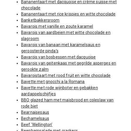
Bananentaart met dacquoise en crème suisse met
chocolade
Bananentaart met rice krispies en witte chocolade
Banketbakkersroom
Bavarois met vanille en zoute karamel
Bavarois van aardbeien met witte chocolade en
slagroom
Bavarois van banaan met karamelsaus en
geroosterde pinda's
Bavarois van bosbessen met dacquoise
Bavarois van geitenkaas met gegrilde asperges en
gerookte zalm
Bavaroistaart met rood fruit en witte chocolade
Bavette met gnocchi a la Romana
Bavette met rode wijnboter en gebakken
aardappelschijfjes
BBQ glazed ham met maïsbrood en coleslaw van
rode biet
Bearnaisesaus
Bechamelsaus
Beef ‘Wellington’
Beenhamsalade met crackers