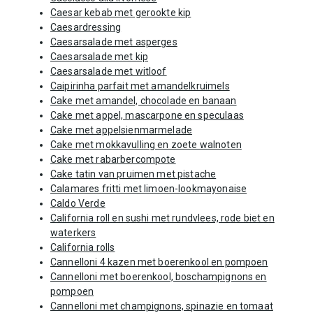
Caesar kebab met gerookte kip
Caesardressing
Caesarsalade met asperges
Caesarsalade met kip
Caesarsalade met witloof
Caipirinha parfait met amandelkruimels
Cake met amandel, chocolade en banaan
Cake met appel, mascarpone en speculaas
Cake met appelsienmarmelade
Cake met mokkavulling en zoete walnoten
Cake met rabarbercompote
Cake tatin van pruimen met pistache
Calamares fritti met limoen-lookmayonaise
Caldo Verde
California roll en sushi met rundvlees, rode biet en
waterkers
California rolls
Cannelloni 4 kazen met boerenkool en pompoen
Cannelloni met boerenkool, boschampignons en
pompoen
Cannelloni met champignons, spinazie en tomaat