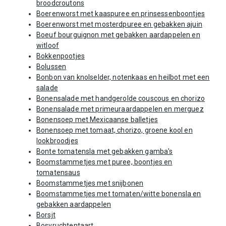
broodcroutons
Boerenworst met kaaspuree en prinsessenboontjes
Boerenworst met mosterdpuree en gebakken ajuin
Boeuf bourguignon met gebakken aardappelen en
witloof
Bokkenpootjes
Bolussen
Bonbon van knolselder, notenkaas en heilbot met een
salade
Bonensalade met handgerolde couscous en chorizo
Bonensalade met primeuraardappelen en merguez
Bonensoep met Mexicaanse balletjes
Bonensoep met tomaat, chorizo, groene kool en
lookbroodjes
Bonte tomatensla met gebakken gamba's
Boomstammetjes met puree, boontjes en
tomatensaus
Boomstammetjes met snijbonen
Boomstammetjes met tomaten/witte bonensla en
gebakken aardappelen
Borsjt
Bosvruchtentaart