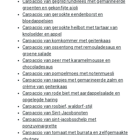
Carpaccio van gegrild rundvlees met gemarineerde
groenten en gekonfijte aïoli
Carpaccio van gerookte eendenborst en
bloedappelsien
Carpaccio van gerookte heilbot met tartaar van
knolselder en appel
Carpaccio van komkommer met geitenkaas
Carpaccio van ossentong met remouladesaus en
groene salade
Carpaccio van peer met karamelmousse en
chocoladesaus
Carpaccio van pompelmoes met notenmuesli
Carpaccio van raapjes met gemarineerde zalm en
crème van geitenkaas
Carpaccio van rode biet met aardappelsalade en
opgelegde haring
Carpaccio van rosbief, waldorf-stijl
Carpaccio van Sint-Jacobsnoten
Carpaccio van sint-jacobsschelp met
ponzuvinaigrette
Carpaccio van tomaat met burrata en zelfgemaakte
chutney