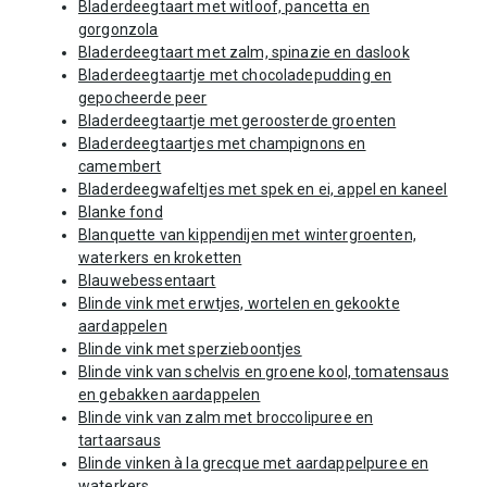
Bladerdeegtaart met witloof, pancetta en
gorgonzola
Bladerdeegtaart met zalm, spinazie en daslook
Bladerdeegtaartje met chocoladepudding en
gepocheerde peer
Bladerdeegtaartje met geroosterde groenten
Bladerdeegtaartjes met champignons en
camembert
Bladerdeegwafeltjes met spek en ei, appel en kaneel
Blanke fond
Blanquette van kippendijen met wintergroenten,
waterkers en kroketten
Blauwebessentaart
Blinde vink met erwtjes, wortelen en gekookte
aardappelen
Blinde vink met sperzieboontjes
Blinde vink van schelvis en groene kool, tomatensaus
en gebakken aardappelen
Blinde vink van zalm met broccolipuree en
tartaarsaus
Blinde vinken à la grecque met aardappelpuree en
waterkers