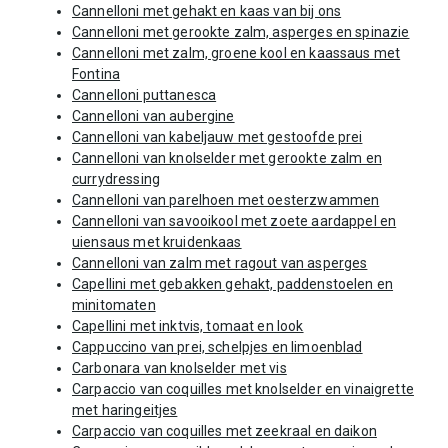
Cannelloni met gehakt en kaas van bij ons
Cannelloni met gerookte zalm, asperges en spinazie
Cannelloni met zalm, groene kool en kaassaus met
Fontina
Cannelloni puttanesca
Cannelloni van aubergine
Cannelloni van kabeljauw met gestoofde prei
Cannelloni van knolselder met gerookte zalm en
currydressing
Cannelloni van parelhoen met oesterzwammen
Cannelloni van savooikool met zoete aardappel en
uiensaus met kruidenkaas
Cannelloni van zalm met ragout van asperges
Capellini met gebakken gehakt, paddenstoelen en
minitomaten
Capellini met inktvis, tomaat en look
Cappuccino van prei, schelpjes en limoenblad
Carbonara van knolselder met vis
Carpaccio van coquilles met knolselder en vinaigrette
met haringeitjes
Carpaccio van coquilles met zeekraal en daikon