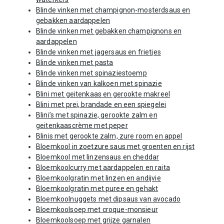
Blinde vinken met champignon-mosterdsaus en
gebakken aardappelen
Blinde vinken met gebakken champignons en
aardappelen
Blinde vinken met jagersaus en frietjes
Blinde vinken met pasta
Blinde vinken met spinaziestoemp
Blinde vinken van kalkoen met spinazie
Blini met geitenkaas en gerookte makreel
Blini met prei, brandade en een spiegelei
Blini’s met spinazie, gerookte zalm en
geitenkaascrème met peper
Blinis met gerookte zalm, zure room en appel
Bloemkool in zoetzure saus met groenten en rijst
Bloemkool met linzensaus en cheddar
Bloemkoolcurry met aardappelen en raita
Bloemkoolgratin met linzen en andijvie
Bloemkoolgratin met puree en gehakt
Bloemkoolnuggets met dipsaus van avocado
Bloemkoolsoep met croque-monsieur
Bloemkoolsoep met grijze garnalen