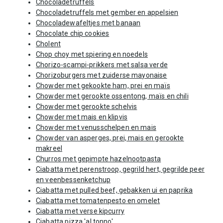
Chocoladetruffels
Chocoladetruffels met gember en appelsien
Chocoladewafeltjes met banaan
Chocolate chip cookies
Cholent
Chop choy met spiering en noedels
Chorizo-scampi-prikkers met salsa verde
Chorizoburgers met zuiderse mayonaise
Chowder met gekookte ham, prei en maïs
Chowder met gerookte ossentong, maïs en chili
Chowder met gerookte schelvis
Chowder met mais en klipvis
Chowder met venusschelpen en mais
Chowder van asperges, prei, mais en gerookte
makreel
Churros met gepimpte hazelnootpasta
Ciabatta met perenstroop, gegrild hert, gegrilde peer
en veenbessenketchup
Ciabatta met pulled beef, gebakken ui en paprika
Ciabatta met tomatenpesto en omelet
Ciabatta met verse kipcurry
Ciabatta pizza 'al tonno'