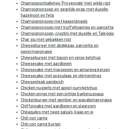
Champignonballetjes ‘Provençale’ met wilde rijst
Champignonsoep en gegrilde wrap met duxelle,
hazelnoot en feta
Champignonsoep met kaasstengels
Champignonsoep met truffeltoastjes en pancetta
Champignonsoep, crostini met duxelle en Taleggio
Char siu met gebakken rijst
Cheeseburger met abdijkaas, pancetta en
pepermayonaise
Cheeseburger met bacon en verse ketchup
Cheesecake met aardbeien
Cheesecake met marsepein en amarena kersen
Cheesecake met speculaas en clémentines
Cheesesteak sandwich
Chicken nuggets met appel-curryketchup
Chicken wings met een pittige barbecuesaus
Chickenburger met gember en wasabimayonaise
Chiffoncake met aardbeien en slagroom
Chilaquiles met twee salsa's, kaas en ei
Chili con carne
Chili con carne burger