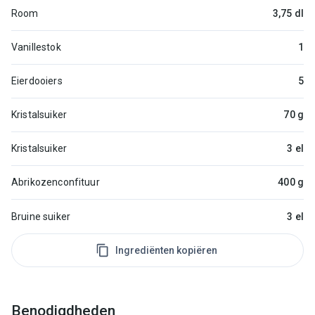
Room
3,75 dl
Vanillestok
1
Eierdooiers
5
Kristalsuiker
70 g
Kristalsuiker
3 el
Abrikozenconfituur
400 g
Bruine suiker
3 el
Ingrediënten kopiëren
Benodigdheden