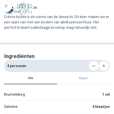
ofdinhoud
Jeroen Meus
3590 recepten
Crème brûlée is de crème van de desserts. Dit keer maken we er
een taart van met een bodem van abrikozenconfituur. Het
perfect krokant suikerlaagje bovenop mag natuurlijk niet
ontbreken.
Ingrediënten
4 personen
Alle
Rayon
Kruimeldeeg
1 vel
Gelatine
4 blaadjes