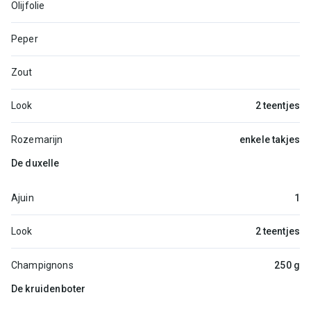
Olijfolie
Peper
Zout
Look
2 teentjes
Rozemarijn
enkele takjes
De duxelle
Ajuin
1
Look
2 teentjes
Champignons
250 g
De kruidenboter