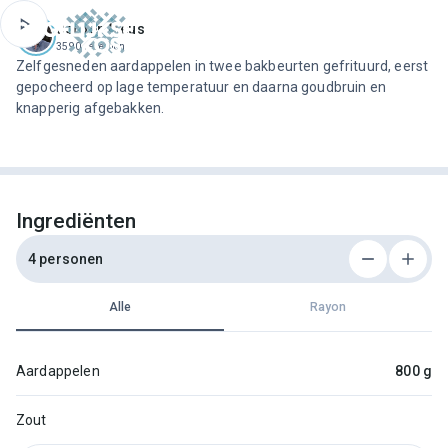
ofdinhoud
Jeroen Meus
3590 recepten
Zelfgesneden aardappelen in twee bakbeurten gefrituurd, eerst
gepocheerd op lage temperatuur en daarna goudbruin en
knapperig afgebakken.
Ingrediënten
4 personen
Alle
Rayon
Aardappelen
800 g
Zout