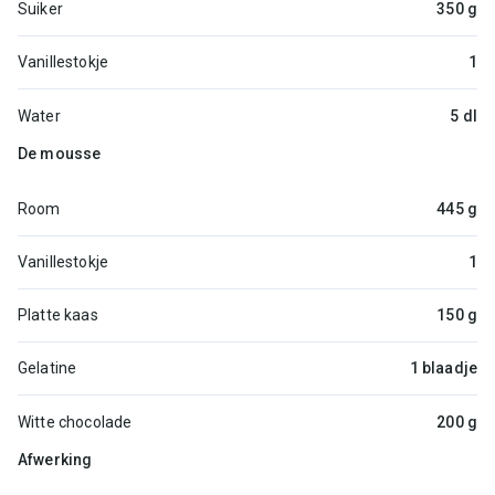
Suiker
350 g
Vanillestokje
1
Water
5 dl
De mousse
Room
445 g
Vanillestokje
1
Platte kaas
150 g
Gelatine
1 blaadje
Witte chocolade
200 g
Afwerking