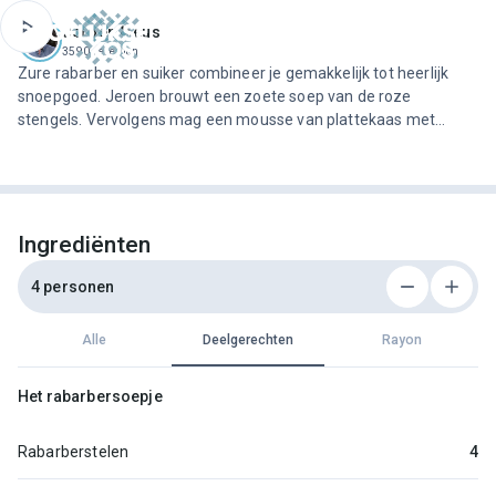
ofdinhoud
Jeroen Meus
3590 recepten
Zure rabarber en suiker combineer je gemakkelijk tot heerlijk
snoepgoed. Jeroen brouwt een zoete soep van de roze
stengels. Vervolgens mag een mousse van plattekaas met
vanille en witte chocolade erin pootjebaden. Maak de bereiding
voldoende op voorhand, want zowel het rabarbersoepje als de
mousse heeft een paar uur de tijd nodig om af te koelen. Een
gevaarlijk lekker dessert…
Ingrediënten
4 personen
Alle
Deelgerechten
Rayon
Het rabarbersoepje
Rabarberstelen
4