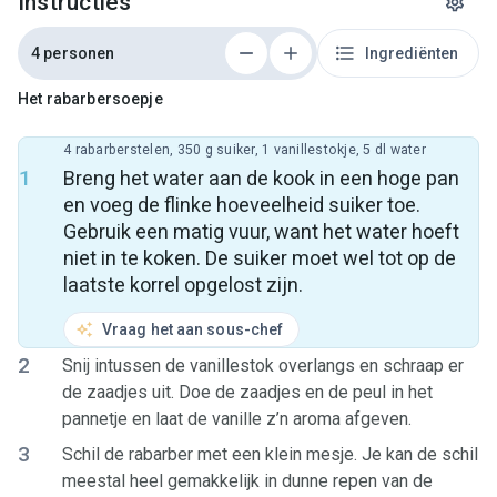
Instructies
4 personen
Ingrediënten
Het rabarbersoepje
4 rabarberstelen, 350 g suiker, 1 vanillestokje, 5 dl water
1
Breng het water aan de kook in een hoge pan
en voeg de flinke hoeveelheid suiker toe.
Gebruik een matig vuur, want het water hoeft
niet in te koken. De suiker moet wel tot op de
laatste korrel opgelost zijn.
Vraag het aan sous-chef
2
Snij intussen de vanillestok overlangs en schraap er
de zaadjes uit. Doe de zaadjes en de peul in het
pannetje en laat de vanille z’n aroma afgeven.
3
Schil de rabarber met een klein mesje. Je kan de schil
meestal heel gemakkelijk in dunne repen van de