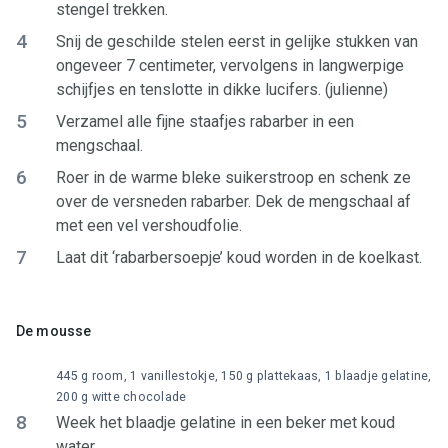
stengel trekken.
4
Snij de geschilde stelen eerst in gelijke stukken van
ongeveer 7 centimeter, vervolgens in langwerpige
schijfjes en tenslotte in dikke lucifers. (julienne)
5
Verzamel alle fijne staafjes rabarber in een
mengschaal.
6
Roer in de warme bleke suikerstroop en schenk ze
over de versneden rabarber. Dek de mengschaal af
met een vel vershoudfolie.
7
Laat dit ‘rabarbersoepje’ koud worden in de koelkast.
De mousse
445 g room, 1 vanillestokje, 150 g plattekaas, 1 blaadje gelatine,
200 g witte chocolade
8
Week het blaadje gelatine in een beker met koud
water.