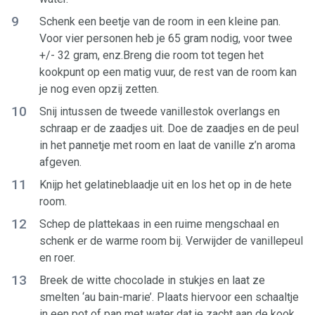
9
Schenk een beetje van de room in een kleine pan.
Voor vier personen heb je 65 gram nodig, voor twee
+/- 32 gram, enz.Breng die room tot tegen het
kookpunt op een matig vuur, de rest van de room kan
je nog even opzij zetten.
10
Snij intussen de tweede vanillestok overlangs en
schraap er de zaadjes uit. Doe de zaadjes en de peul
in het pannetje met room en laat de vanille z’n aroma
afgeven.
11
Knijp het gelatineblaadje uit en los het op in de hete
room.
12
Schep de plattekaas in een ruime mengschaal en
schenk er de warme room bij. Verwijder de vanillepeul
en roer.
13
Breek de witte chocolade in stukjes en laat ze
smelten ‘au bain-marie’. Plaats hiervoor een schaaltje
in een pot of pan met water dat je zacht aan de kook