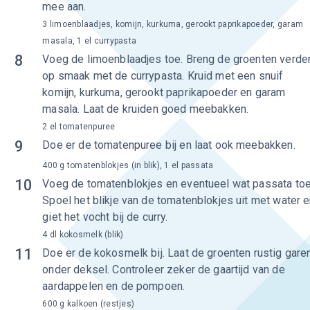
mee aan.
3 limoenblaadjes, komijn, kurkuma, gerookt paprikapoeder, garam
masala, 1 el currypasta
8
Voeg de limoenblaadjes toe. Breng de groenten verde
op smaak met de currypasta. Kruid met een snuif
komijn, kurkuma, gerookt paprikapoeder en garam
masala. Laat de kruiden goed meebakken.
2 el tomatenpuree
9
Doe er de tomatenpuree bij en laat ook meebakken.
400 g tomatenblokjes (in blik), 1 el passata
10
Voeg de tomatenblokjes en eventueel wat passata toe
Spoel het blikje van de tomatenblokjes uit met water 
giet het vocht bij de curry.
4 dl kokosmelk (blik)
11
Doe er de kokosmelk bij. Laat de groenten rustig gare
onder deksel. Controleer zeker de gaartijd van de
aardappelen en de pompoen.
600 g kalkoen (restjes)