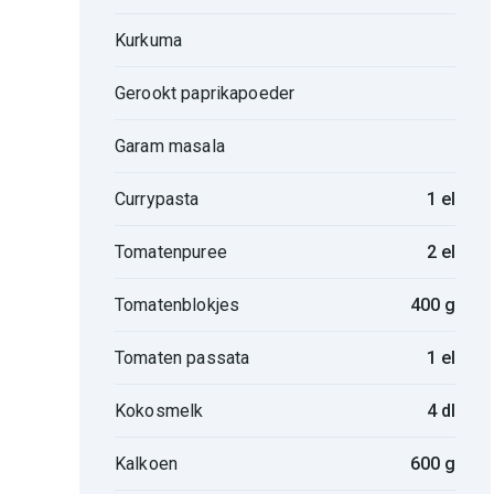
Kurkuma
Gerookt paprikapoeder
Garam masala
Currypasta
1 el
Tomatenpuree
2 el
Tomatenblokjes
400 g
Tomaten passata
1 el
Kokosmelk
4 dl
Kalkoen
600 g