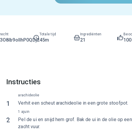
recht
Totale tijd
Ingrediënten
Beoo
O8lb9ollhP0QDj2
45m
21
10
Instructies
arachideolie
1
Verhit een scheut arachideolie in een grote stoofpot.
1 ajuin
2
Pel de ui en snijd hem grof. Bak de ui in de olie op een
zacht vuur.