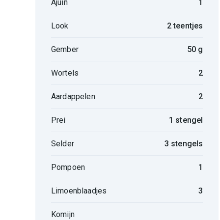
Ajuin
1
Look
2 teentjes
Gember
50 g
Wortels
2
Aardappelen
2
Prei
1 stengel
Selder
3 stengels
Pompoen
1
Limoenblaadjes
3
Komijn