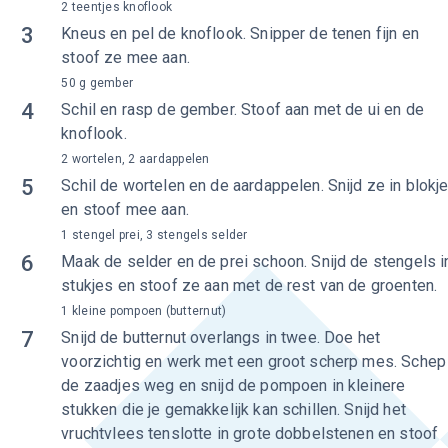
2 teentjes knoflook
3
Kneus en pel de knoflook. Snipper de tenen fijn en
stoof ze mee aan.
50 g gember
4
Schil en rasp de gember. Stoof aan met de ui en de
knoflook.
2 wortelen, 2 aardappelen
5
Schil de wortelen en de aardappelen. Snijd ze in blokj
en stoof mee aan.
1 stengel prei, 3 stengels selder
6
Maak de selder en de prei schoon. Snijd de stengels i
stukjes en stoof ze aan met de rest van de groenten.
1 kleine pompoen (butternut)
7
Snijd de butternut overlangs in twee. Doe het
voorzichtig en werk met een groot scherp mes. Schep
de zaadjes weg en snijd de pompoen in kleinere
stukken die je gemakkelijk kan schillen. Snijd het
vruchtvlees tenslotte in grote dobbelstenen en stoof