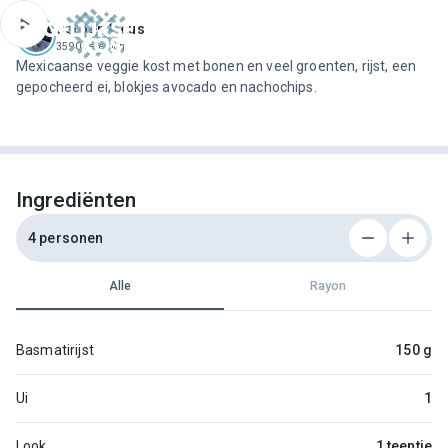
ofdinhoud
Jeroen Meus
3590 recepten
Mexicaanse veggie kost met bonen en veel groenten, rijst, een
gepocheerd ei, blokjes avocado en nachochips.
Ingrediënten
4 personen
Alle
Rayon
Basmatirijst
150 g
Ui
1
Look
1 teentje