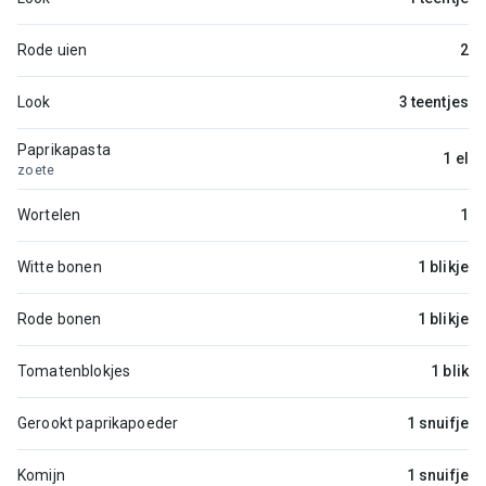
Rode uien
2
Look
3 teentjes
Paprikapasta
1 el
zoete
Wortelen
1
Witte bonen
1 blikje
Rode bonen
1 blikje
Tomatenblokjes
1 blik
Gerookt paprikapoeder
1 snuifje
Komijn
1 snuifje