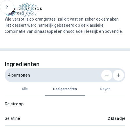
ofdinhoud
Jeroen Meus
3590 recepten
Wie verzot is op orangettes, zal dit vast en zeker ook smaken.
Het dessert werd namelijk gebaseerd op de klassieke
combinatie van sinaasappel en chocolade. Heerlijk en bovendien
leuk om met de kinderen klaar te maken.
Ingrediënten
4 personen
Alle
Deelgerechten
Rayon
De siroop
Gelatine
2 blaadje