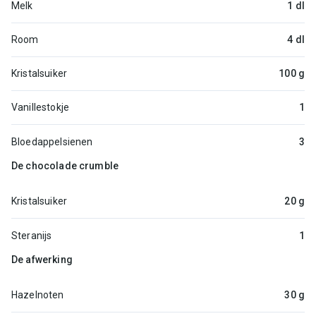
Melk
1 dl
Room
4 dl
Kristalsuiker
100 g
Vanillestokje
1
Bloedappelsienen
3
De chocolade crumble
Kristalsuiker
20 g
Steranijs
1
De afwerking
Hazelnoten
30 g