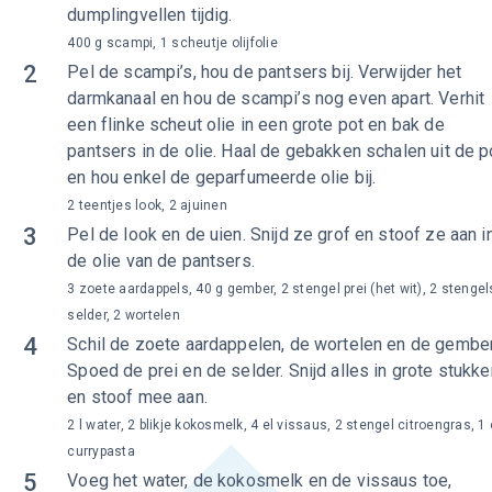
dumplingvellen tijdig.
400 g scampi, 1 scheutje olijfolie
2
Pel de scampi’s, hou de pantsers bij. Verwijder het
darmkanaal en hou de scampi’s nog even apart. Verhit
een flinke scheut olie in een grote pot en bak de
pantsers in de olie. Haal de gebakken schalen uit de p
en hou enkel de geparfumeerde olie bij.
2 teentjes look, 2 ajuinen
3
Pel de look en de uien. Snijd ze grof en stoof ze aan i
de olie van de pantsers.
3 zoete aardappels, 40 g gember, 2 stengel prei (het wit), 2 stengel
selder, 2 wortelen
4
Schil de zoete aardappelen, de wortelen en de gember
Spoed de prei en de selder. Snijd alles in grote stukke
en stoof mee aan.
2 l water, 2 blikje kokosmelk, 4 el vissaus, 2 stengel citroengras, 1 
currypasta
5
Voeg het water, de kokosmelk en de vissaus toe,