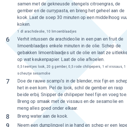
samen met de gekneusde stengels citroengras, de
gember en de currypasta, en breng het geheel aan de
kook. Laat de soep 30 minuten op een middelhoog vuu
koken.
1 dl arachideolie, 10 limoenblaadjes
6
Verhit intussen de arachideolie in een pan en fruit de
limoenblaadjes enkele minuten in de olie. Schep de
gebakken limoenblaadjes uit de olie en laat ze uitlekk
op wat keukenpapier. Laat de olie afkoelen.
0,5 teentjes look, 20 g gember, 0,5 rode chilipepers, 1 el vissaus, 1
scheutje sesamolie
7
Doe de rauwe scampi’s in de blender, mix fijn en sche
het in een kom. Pel de look, schil de gember en rasp
beide erbij. Snipper de chilipeper heel fijn en voeg toe
Breng op smaak met de vissaus en de sesamolie en
meng alles goed onder elkaar.
8
Breng water aan de kook.
9
Neem een dumplingvel in je hand en schep er een lepe