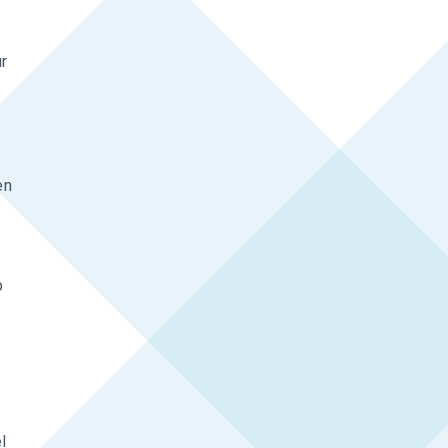
r
en
p
.
l