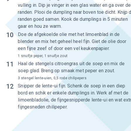
vulling in. Dip je vinger in een glas water en ga over de
randen. Plooi de dumpling naar boven toe dicht. Knijp 
randen goed samen. Kook de dumplings in 5 minuten
gaar en hou ze warm.
10
Doe de afgekoelde olie met het limoenblad in de
blender en mix het geheel heel fijn. Giet de olie door
een fijne zeef of door een vel keukenpapier.
1 snuifje peper, 1 snuifje zout
11
Haal de stengels citroengras uit de soep en mix de
soep glad. Breng op smaak met peper en zout.
3 stengel lente-uien, 0,5 rode chilipepers
12
Snipper de lente-ui fijn. Schenk de soep in een diep
bord en schik er enkele dumplings in. Werk af met de
limoenbladolie, de fijngesnipperde lente-ui en wat ext
fijngesneden chilipeper.