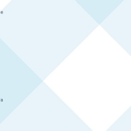
de
ra