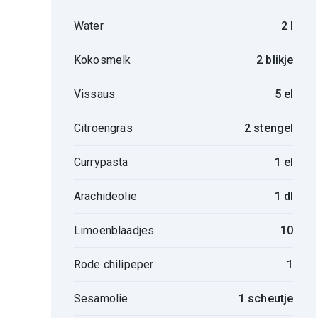
Water
2 l
Kokosmelk
2 blikje
Vissaus
5 el
Citroengras
2 stengel
Currypasta
1 el
Arachideolie
1 dl
Limoenblaadjes
10
Rode chilipeper
1
Sesamolie
1 scheutje