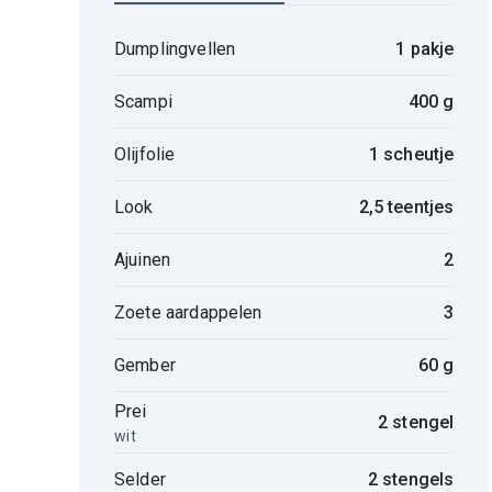
Dumplingvellen
1 pakje
Scampi
400 g
Olijfolie
1 scheutje
Look
2,5 teentjes
Ajuinen
2
Zoete aardappelen
3
Gember
60 g
Prei
2 stengel
wit
Selder
2 stengels