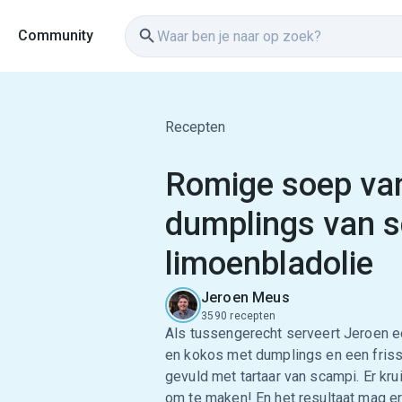
Community
Recepten
Romige soep van
dumplings van 
limoenbladolie
Jeroen Meus
3590 recepten
Als tussengerecht serveert Jeroen e
en kokos met dumplings en een friss
gevuld met tartaar van scampi. Er kru
om te maken! En het resultaat mag e