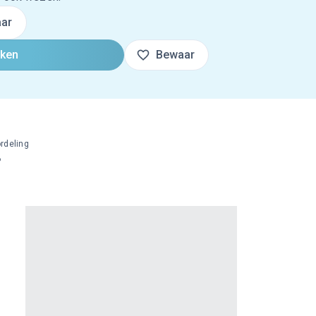
ar
oken
Bewaar
rdeling
%