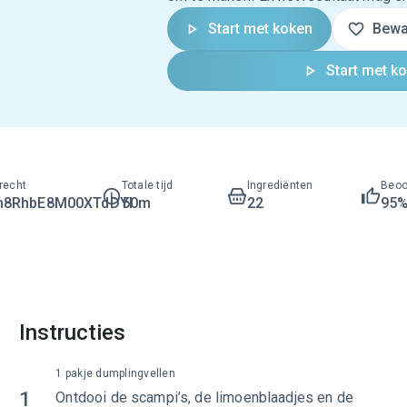
Start met koken
Bewa
Start met k
recht
Totale tijd
Ingrediënten
Beoo
h8RhbE8M00XTdDYI
50m
22
95
Instructies
1 pakje dumplingvellen
1
Ontdooi de scampi’s, de limoenblaadjes en de