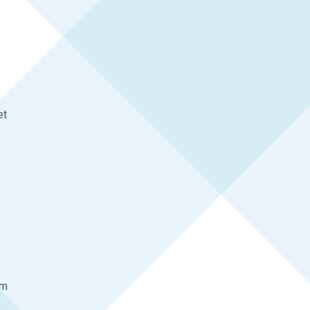
et
om