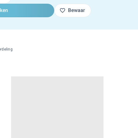
oken
Bewaar
rdeling