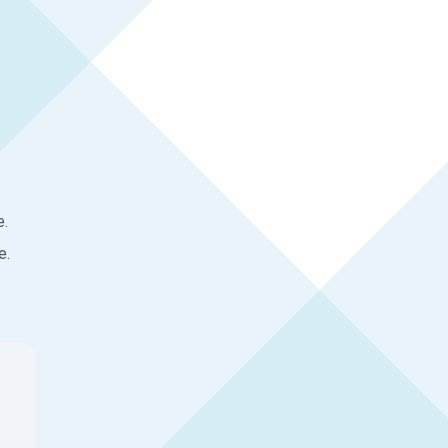
e.
e.