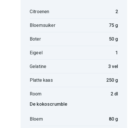
Citroenen
2
Bloemsuiker
75 g
Boter
50 g
Eigeel
1
Gelatine
3 vel
Platte kaas
250 g
Room
2 dl
De kokoscrumble
Bloem
80 g