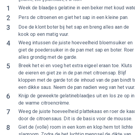
1
Week de blaadjes gelatine in een beker met koud wate
2
Pers de citroenen en giet het sap in een kleine pan.
3
Doe de klont boter bij het sap en breng alles aan de
kook op een matig vuur.
4
Weeg intussen de juiste hoeveelheid bloemsuiker en
giet de poedersuiker in de pan met sap en boter. Roer
alles grondig met de garde.
5
Breek het ei en voeg het extra eigeel eraan toe. Kluts
de eieren en giet ze in de pan met citroensap. Blijf
kloppen met de garde tot de inhoud van de pan bindt t
een dikke saus. Neem de pan nadien weg van het vuur
6
Knijp de geweekte gelatineblaadjes uit en los ze op in
de warme citroencrème.
7
Weeg de juiste hoeveelheid plattekaas en roer de kaa
door de citroensaus. Dit is de basis voor de mousse.
8
Giet de (volle) room in een kom en klop hem tot lichte
slagroom. Zodra de het luchtig mengsel de dikte van