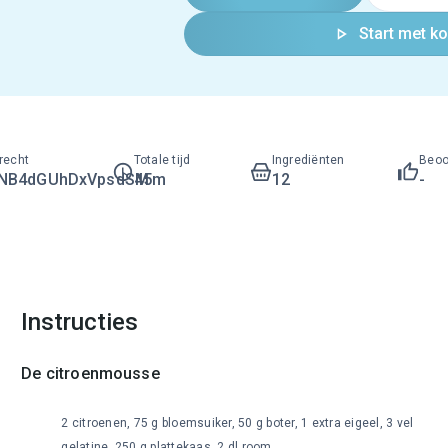
Start met k
recht
Totale tijd
Ingrediënten
Beoo
LNB4dGUhDxVpsdSM
45m
12
-
Instructies
De citroenmousse
2 citroenen, 75 g bloemsuiker, 50 g boter, 1 extra eigeel, 3 vel
gelatine, 250 g plattekaas, 2 dl room