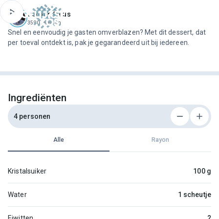
ofdinhoud
Jeroen Meus
3590 recepten
Snel en eenvoudig je gasten omverblazen? Met dit dessert, dat
per toeval ontdekt is, pak je gegarandeerd uit bij iedereen.
Ingrediënten
4 personen
Alle
Rayon
Kristalsuiker
100 g
Water
1 scheutje
Eiwitten
2