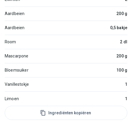
Aardbeien
200 g
Aardbeien
0,5 bakje
Room
2 dl
Mascarpone
200 g
Bloemsuiker
100 g
Vanillestokje
1
Limoen
1
Ingrediënten kopiëren