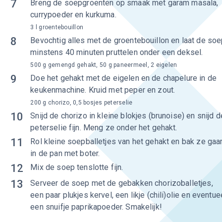
7
Breng de soepgroenten op smaak met garam masala,
currypoeder en kurkuma.
3 l groentebouillon
8
Bevochtig alles met de groentebouillon en laat de so
minstens 40 minuten pruttelen onder een deksel.
500 g gemengd gehakt, 50 g paneermeel, 2 eigelen
9
Doe het gehakt met de eigelen en de chapelure in de
keukenmachine. Kruid met peper en zout.
200 g chorizo, 0,5 bosjes peterselie
10
Snijd de chorizo in kleine blokjes (brunoise) en snijd d
peterselie fijn. Meng ze onder het gehakt.
11
Rol kleine soepballetjes van het gehakt en bak ze gaa
in de pan met boter.
12
Mix de soep tenslotte fijn.
13
Serveer de soep met de gebakken chorizoballetjes,
een paar plukjes kervel, een likje (chili)olie en eventue
een snuifje paprikapoeder. Smakelijk!