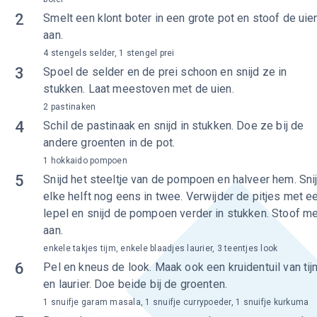
2
Smelt een klont boter in een grote pot en stoof de uie
aan.
4 stengels selder, 1 stengel prei
3
Spoel de selder en de prei schoon en snijd ze in
stukken. Laat meestoven met de uien.
2 pastinaken
4
Schil de pastinaak en snijd in stukken. Doe ze bij de
andere groenten in de pot.
1 hokkaido pompoen
5
Snijd het steeltje van de pompoen en halveer hem. Sni
elke helft nog eens in twee. Verwijder de pitjes met e
lepel en snijd de pompoen verder in stukken. Stoof m
aan.
enkele takjes tijm, enkele blaadjes laurier, 3 teentjes look
6
Pel en kneus de look. Maak ook een kruidentuil van tij
en laurier. Doe beide bij de groenten.
1 snuifje garam masala, 1 snuifje currypoeder, 1 snuifje kurkuma