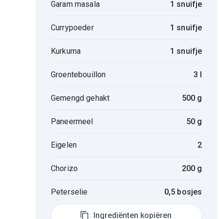
Garam masala
1 snuifje
Currypoeder
1 snuifje
Kurkuma
1 snuifje
Groentebouillon
3 l
Gemengd gehakt
500 g
Paneermeel
50 g
Eigelen
2
Chorizo
200 g
Peterselie
0,5 bosjes
Ingrediënten kopiëren