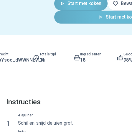
Start met koken
Bewa
Start met k
recht
Totale tijd
Ingrediënten
Beoo
sYsocLdWWNNLVLI1
1u
18
98
Instructies
4 ajuinen
1
Schil en snijd de uien grof.
boter