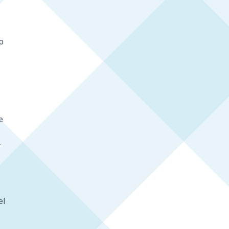
ep
e
r
el