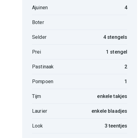
Ajuinen
4
Boter
Selder
4 stengels
Prei
1 stengel
Pastinaak
2
Pompoen
1
Tijm
enkele takjes
Laurier
enkele blaadjes
Look
3 teentjes