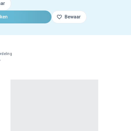
ar
oken
Bewaar
rdeling
%