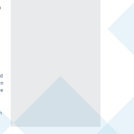
n
jd
en
ee
m