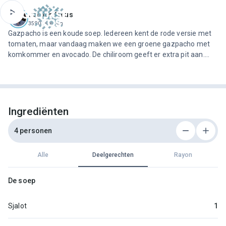
ofdinhoud
Jeroen Meus
3590 recepten
Gazpacho is een koude soep. Iedereen kent de rode versie met
tomaten, maar vandaag maken we een groene gazpacho met
komkommer en avocado. De chiliroom geeft er extra pit aan.
Perfect voor een warme zomeravond en heel gemakkelijk van
tevoren te bereiden.
Ingrediënten
4 personen
Alle
Deelgerechten
Rayon
De soep
Sjalot
1