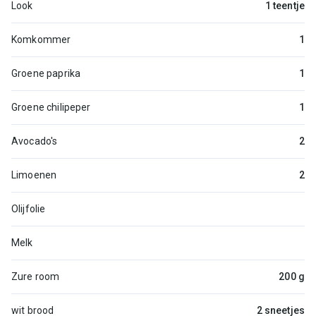
Look
1 teentje
Komkommer
1
Groene paprika
1
Groene chilipeper
1
Avocado's
2
Limoenen
2
Olijfolie
Melk
Zure room
200 g
wit brood
2 sneetjes