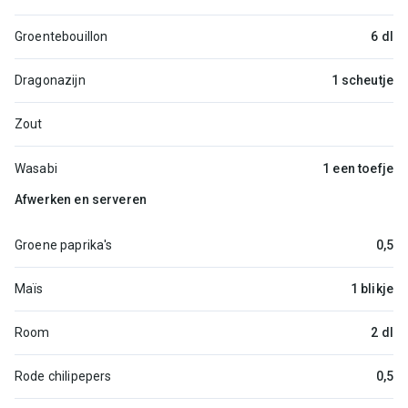
Groentebouillon
6 dl
Dragonazijn
1 scheutje
Zout
Wasabi
1 een toefje
Afwerken en serveren
Groene paprika's
0,5
Maïs
1 blikje
Room
2 dl
Rode chilipepers
0,5