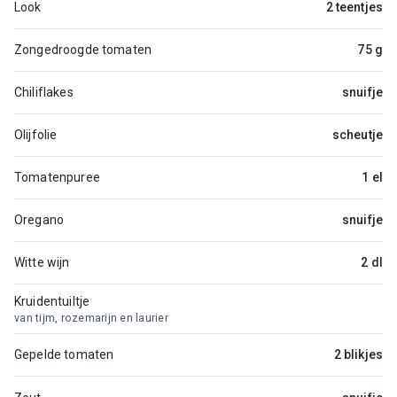
Look
2 teentjes
Zongedroogde tomaten
75 g
Chiliflakes
snuifje
Olijfolie
scheutje
Tomatenpuree
1 el
Oregano
snuifje
Witte wijn
2 dl
Kruidentuiltje
van tijm, rozemarijn en laurier
Gepelde tomaten
2 blikjes