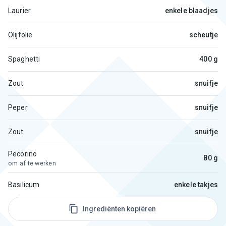
Laurier
enkele blaadjes
Olijfolie
scheutje
Spaghetti
400 g
Zout
snuifje
Peper
snuifje
Zout
snuifje
Pecorino
80 g
om af te werken
Basilicum
enkele takjes
Ingrediënten kopiëren