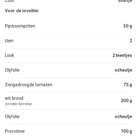
Zout
snuifje
Voor de involtini
Pijnboompitten
50 g
Uien
2
Look
2 teentjes
Olijfolie
scheutje
Zongedroogde tomaten
75 g
wit brood
200 g
zonder korsten
Olijfolie
scheutje
Provolone
100 g