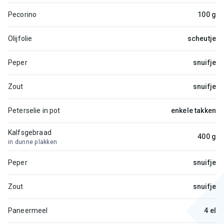
Pecorino
100 g
Olijfolie
scheutje
Peper
snuifje
Zout
snuifje
Peterselie in pot
enkele takken
Kalfsgebraad
400 g
in dunne plakken
Peper
snuifje
Zout
snuifje
Paneermeel
4 el