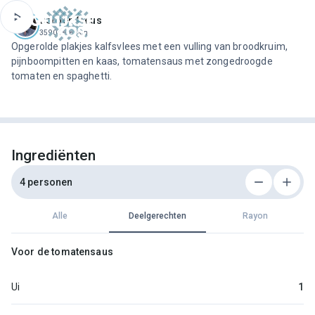
ofdinhoud
Jeroen Meus
3590 recepten
Opgerolde plakjes kalfsvlees met een vulling van broodkruim,
pijnboompitten en kaas, tomatensaus met zongedroogde
tomaten en spaghetti.
Ingrediënten
4 personen
Alle
Deelgerechten
Rayon
Voor de tomatensaus
Ui
1