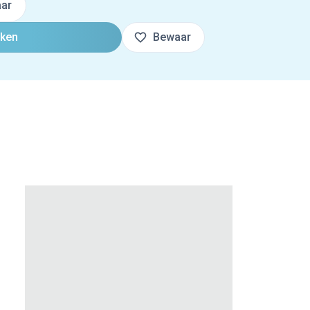
ar
oken
Bewaar