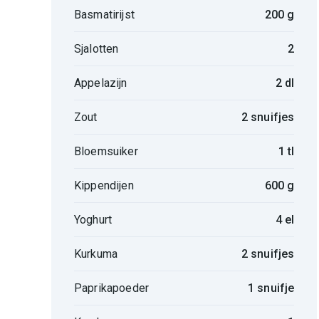
Basmatirijst
200 g
Sjalotten
2
Appelazijn
2 dl
Zout
2 snuifjes
Bloemsuiker
1 tl
Kippendijen
600 g
Yoghurt
4 el
Kurkuma
2 snuifjes
Paprikapoeder
1 snuifje