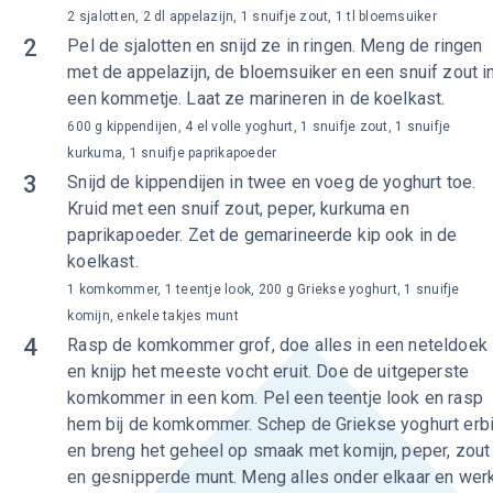
2 sjalotten, 2 dl appelazijn, 1 snuifje zout, 1 tl bloemsuiker
2
Pel de sjalotten en snijd ze in ringen. Meng de ringen
met de appelazijn, de bloemsuiker en een snuif zout i
een kommetje. Laat ze marineren in de koelkast.
600 g kippendijen, 4 el volle yoghurt, 1 snuifje zout, 1 snuifje
kurkuma, 1 snuifje paprikapoeder
3
Snijd de kippendijen in twee en voeg de yoghurt toe.
Kruid met een snuif zout, peper, kurkuma en
paprikapoeder. Zet de gemarineerde kip ook in de
koelkast.
1 komkommer, 1 teentje look, 200 g Griekse yoghurt, 1 snuifje
komijn, enkele takjes munt
4
Rasp de komkommer grof, doe alles in een neteldoek
en knijp het meeste vocht eruit. Doe de uitgeperste
komkommer in een kom. Pel een teentje look en rasp
hem bij de komkommer. Schep de Griekse yoghurt erbi
en breng het geheel op smaak met komijn, peper, zout
en gesnipperde munt. Meng alles onder elkaar en wer