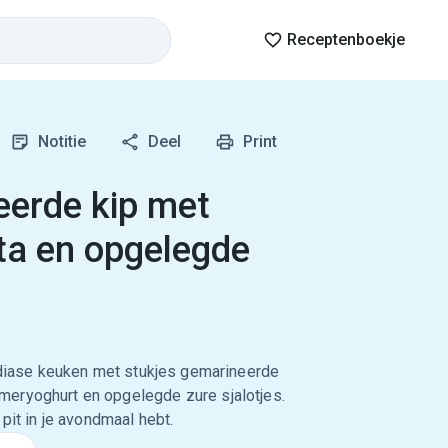
Receptenboekje
Notitie
Deel
Print
eerde kip met
aita en opgelegde
Indiase keuken met stukjes gemarineerde
eryoghurt en opgelegde zure sjalotjes.
pit in je avondmaal hebt.