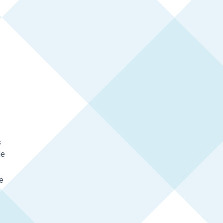
s
de
e