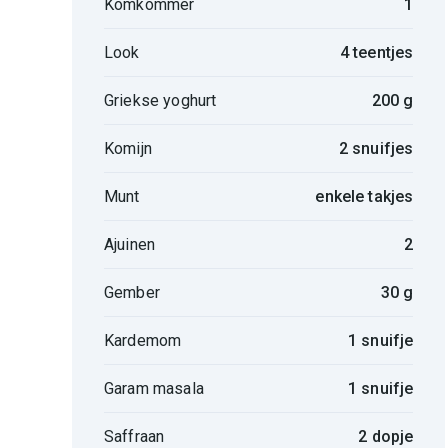
Komkommer
1
Look
4 teentjes
Griekse yoghurt
200 g
Komijn
2 snuifjes
Munt
enkele takjes
Ajuinen
2
Gember
30 g
Kardemom
1 snuifje
Garam masala
1 snuifje
Saffraan
2 dopje