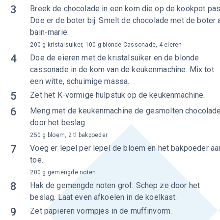
3
Breek de chocolade in een kom die op de kookpot pas
Doe er de boter bij. Smelt de chocolade met de boter 
bain-marie.
200 g kristalsuiker, 100 g blonde Cassonade, 4 eieren
4
Doe de eieren met de kristalsuiker en de blonde
cassonade in de kom van de keukenmachine. Mix tot
een witte, schuimige massa.
5
Zet het K-vormige hulpstuk op de keukenmachine.
6
Meng met de keukenmachine de gesmolten chocolad
door het beslag.
250 g bloem, 2 tl bakpoeder
7
Voeg er lepel per lepel de bloem en het bakpoeder aa
toe.
200 g gemengde noten
8
Hak de gemengde noten grof. Schep ze door het
beslag. Laat even afkoelen in de koelkast.
9
Zet papieren vormpjes in de muffinvorm.