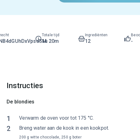
recht
Totale tijd
Ingrediënten
Beoo
LNB4dGUhDxVpsdSM
1u 20m
12
-
Instructies
De blondies
1
Verwarm de oven voor tot 175 °C.
2
Breng water aan de kook in een kookpot.
200 g witte chocolade, 250 g boter