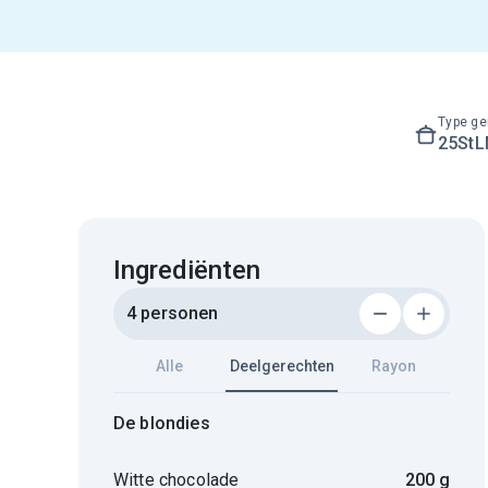
Type ge
25St
Ingrediënten
4 personen
Alle
Deelgerechten
Rayon
De blondies
Witte chocolade
200 g