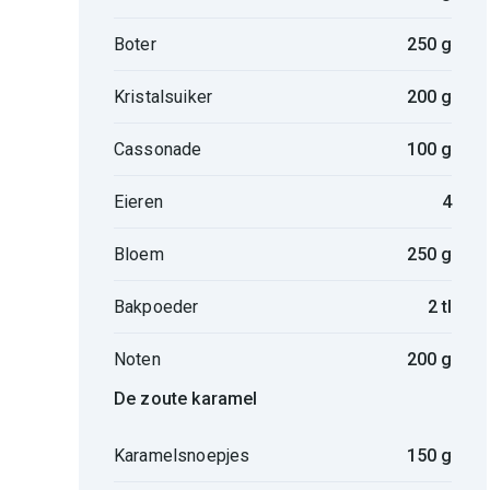
Boter
250 g
Kristalsuiker
200 g
Cassonade
100 g
Eieren
4
Bloem
250 g
Bakpoeder
2 tl
Noten
200 g
De zoute karamel
Karamelsnoepjes
150 g