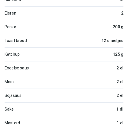
Eieren
2
Panko
200 g
Toast brood
12 sneetjes
Ketchup
125 g
Engelse saus
2 el
Mirin
2 el
Sojasaus
2 el
Sake
1 dl
Mosterd
1 el