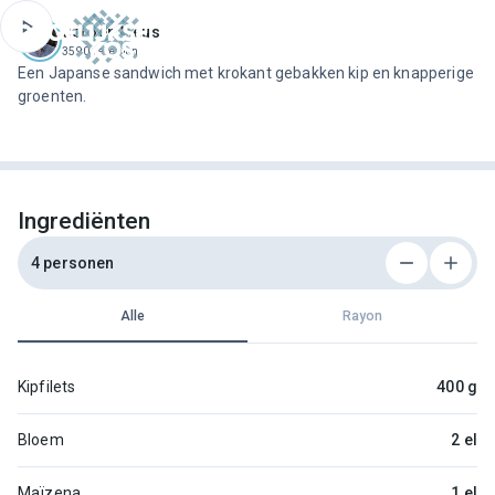
ofdinhoud
Jeroen Meus
3590 recepten
Een Japanse sandwich met krokant gebakken kip en knapperige
groenten.
Ingrediënten
4 personen
Alle
Rayon
Kipfilets
400 g
Bloem
2 el
Maïzena
1 el