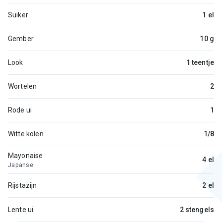
Suiker
1 el
Gember
10 g
Look
1 teentje
Wortelen
2
Rode ui
1
Witte kolen
1/8
Mayonaise
4 el
Japanse
Rijstazijn
2 el
Lente ui
2 stengels