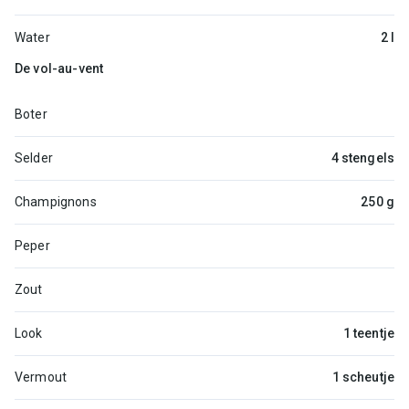
Water
2 l
De vol-au-vent
Boter
Selder
4 stengels
Champignons
250 g
Peper
Zout
Look
1 teentje
Vermout
1 scheutje