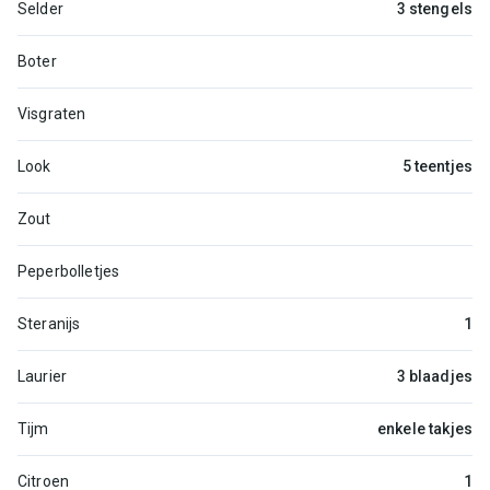
Selder
3 stengels
Boter
Visgraten
Look
5 teentjes
Zout
Peperbolletjes
Steranijs
1
Laurier
3 blaadjes
Tijm
enkele takjes
Citroen
1