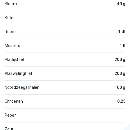
Bloem
40 g
Boter
Room
1 dl
Mosterd
1 tl
Pladijsfilet
200 g
Vlaswijtingfilet
200 g
Noordzeegarnalen
100 g
Citroenen
0,25
Peper
Zout