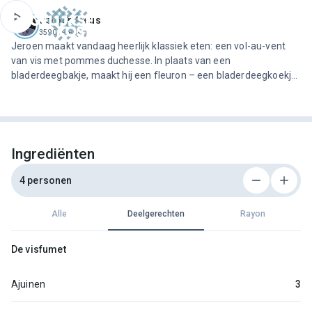
ofdinhoud
Jeroen Meus
3590 recepten
Jeroen maakt vandaag heerlijk klassiek eten: een vol-au-vent
van vis met pommes duchesse. In plaats van een
bladerdeegbakje, maakt hij een fleuron – een bladerdeegkoekje
in de vorm van een halve maan dat perfect bij deze bereiding
past.
Ingrediënten
4 personen
Alle
Deelgerechten
Rayon
De visfumet
Ajuinen
3