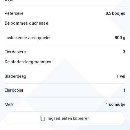
Peterselie
0,5 bosjes
De pommes duchesse
Loskokende aardappelen
800 g
Eierdooiers
3
De bladerdeegmaantjes
Bladerdeeg
1 vel
Eierdooier
1
Melk
1 scheutje
Ingrediënten kopiëren