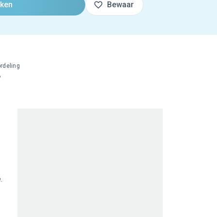
oken
Bewaar
rdeling
%
.