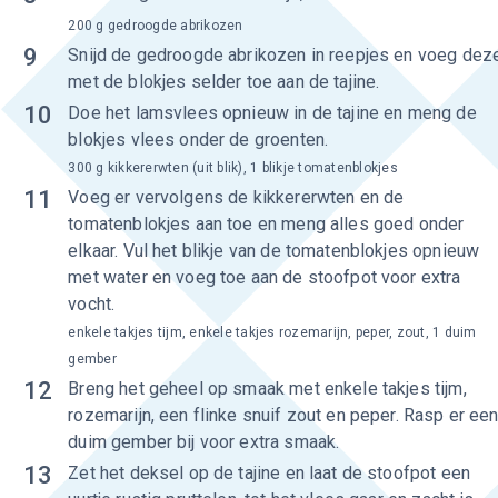
200 g gedroogde abrikozen
9
Snijd de gedroogde abrikozen in reepjes en voeg dez
met de blokjes selder toe aan de tajine.
10
Doe het lamsvlees opnieuw in de tajine en meng de
blokjes vlees onder de groenten.
300 g kikkererwten (uit blik), 1 blikje tomatenblokjes
11
Voeg er vervolgens de kikkererwten en de
tomatenblokjes aan toe en meng alles goed onder
elkaar. Vul het blikje van de tomatenblokjes opnieuw
met water en voeg toe aan de stoofpot voor extra
vocht.
enkele takjes tijm, enkele takjes rozemarijn, peper, zout, 1 duim
gember
12
Breng het geheel op smaak met enkele takjes tijm,
rozemarijn, een flinke snuif zout en peper. Rasp er ee
duim gember bij voor extra smaak.
13
Zet het deksel op de tajine en laat de stoofpot een