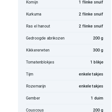
Komijn
1 flinke snuif
Kurkuma
2 flinke snuif
Ras el hanout
2 flinke snuif
Gedroogde abrikozen
200 g
Kikkererwten
300 g
Tomatenblokjes
1 blikje
Tijm
enkele takjes
Rozemarijn
enkele takjes
Gember
1 duim
Couscous
200 g