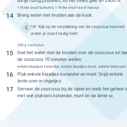
uurtje rustig pruttelen, tot het vlees gaar en zacht is.
1 flinke snuif kurkuma, 1 flinke snuif ras el hanout
14
Breng water met kruiden aan de kook.
Kijk op de verpakking van de couscous hoeveel
TIP
water je exact nodig hebt.
200 g couscous
15
Giet het water met de kruiden over de couscous en laa
de couscous 10 minuten wellen.
enkele blaadjes koriander, enkele blaadjes munt, enkele lente-uien
16
Pluk enkele blaadjes koriander en munt. Snijd enkele
lente-uien in ringetjes.
17
Serveer de couscous bij de tajine en werk het geheel 
met wat pluksels koriander, munt en de lente-ui.