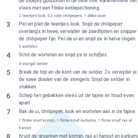
de blokjes goudbruin in de hete olie. Karameliseer het
vlees met een flinke eetlepel honing.
2 teentjes look, 0,5 rode chilipepers, 1 dikke ajuin
3
Pel en plet de teentjes look. Snijd de chilipeper
overlangs in twee, verwijder de zaadlijsten en snipper
de chilipeper fijn. Pel de ui en snijd ze in halve ringen.
5 wortelen
4
Schil de wortelen en snijd ze in schijfjes.
4 stengel selder
5
Breek de top en de kont van de selder. Zo verwijder je
de ruwe draden van de stengels. Snijd de selder in
stukken.
6
Schep het gebakken vlees uit de tajine en houd even
apart.
7
Bak de ui, chilipeper, look en wortelen aan in de tajine.
1 flinke snuif komijn, 1 flinke snuif kurkuma, 1 flinke snuif ras el
hanout
8
Kruid de groenten met komijn, ras el hanout en kurkum