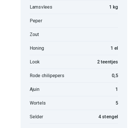
Lamsvlees
1 kg
Peper
Zout
Honing
1 el
Look
2 teentjes
Rode chilipepers
0,5
Ajuin
1
Wortels
5
Selder
4 stengel