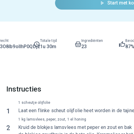
Start met k
recht
Totale tijd
Ingrediënten
Beoo
O8lb9ollhP0QDj2
1u 30m
23
87
Instructies
1 scheutje olijfolie
1
Laat een flinke scheut olijfolie heet worden in de tajine
1 kg lamsvlees, peper, zout, 1 el honing
2
Kruid de blokjes lamsvlees met peper en zout en bak