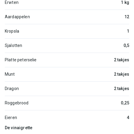
Erwten
1 kg
Aardappelen
12
Kropsla
1
Sjalotten
0,5
Platte peterselie
2 takjes
Munt
2 takjes
Dragon
2 takjes
Roggebrood
0,25
Eieren
4
De vinaigrette