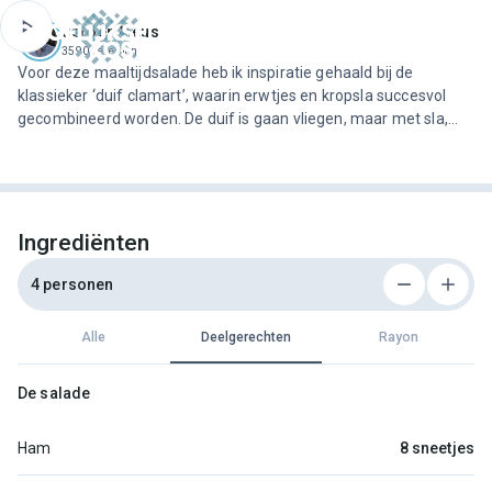
ofdinhoud
Jeroen Meus
3590 recepten
Voor deze maaltijdsalade heb ik inspiratie gehaald bij de
klassieker ‘duif clamart’, waarin erwtjes en kropsla succesvol
gecombineerd worden. De duif is gaan vliegen, maar met sla,
erwten, aardappelen, eieren en verse kruiden bereid je een
karaktervolle salade. Croutons zorgen voor crunch en rauwe
ham voor karakter. Druppel er vinaigrette over en roep de hele
bende maar aan tafel.
Ingrediënten
4 personen
Alle
Deelgerechten
Rayon
De salade
Ham
8 sneetjes