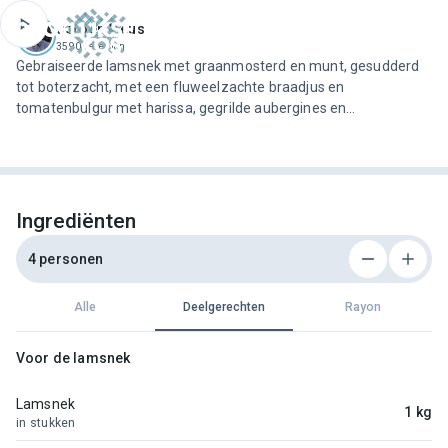
ofdinhoud
Jeroen Meus
3590 recepten
Gebraiseerde lamsnek met graanmosterd en munt, gesudderd
tot boterzacht, met een fluweelzachte braadjus en
tomatenbulgur met harissa, gegrilde aubergines en
kerstomaatjes.
Ingrediënten
4 personen
Alle
Deelgerechten
Rayon
Voor de lamsnek
Lamsnek
1 kg
in stukken