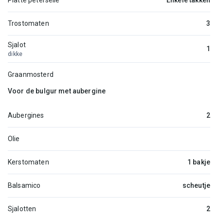
Platte peterselie
Enkele takken
Trostomaten
3
Sjalot
1
dikke
Graanmosterd
Voor de bulgur met aubergine
Aubergines
2
Olie
Kerstomaten
1 bakje
Balsamico
scheutje
Sjalotten
2