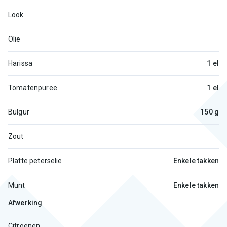
Look
Olie
Harissa
1 el
Tomatenpuree
1 el
Bulgur
150 g
Zout
Platte peterselie
Enkele takken
Munt
Enkele takken
Afwerking
Citroenen