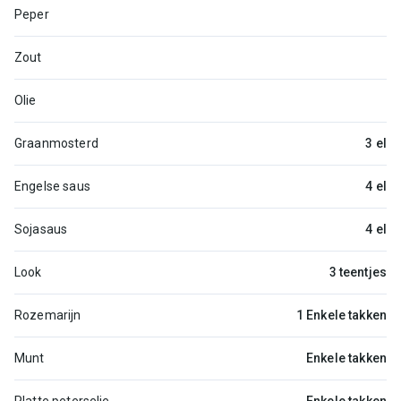
Peper
Zout
Olie
Graanmosterd
3 el
Engelse saus
4 el
Sojasaus
4 el
Look
3 teentjes
Rozemarijn
1 Enkele takken
Munt
Enkele takken