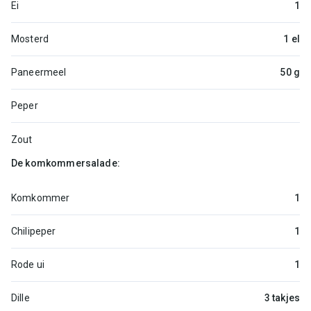
Ei
1
Mosterd
1 el
Paneermeel
50 g
Peper
Zout
De komkommersalade:
Komkommer
1
Chilipeper
1
Rode ui
1
Dille
3 takjes