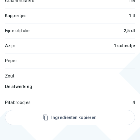
Graanmosterd
1 el
Kappertjes
1 tl
Fijne olijfolie
2,5 dl
Azijn
1 scheutje
Peper
Zout
De afwerking
Pitabroodjes
4
Ingrediënten kopiëren