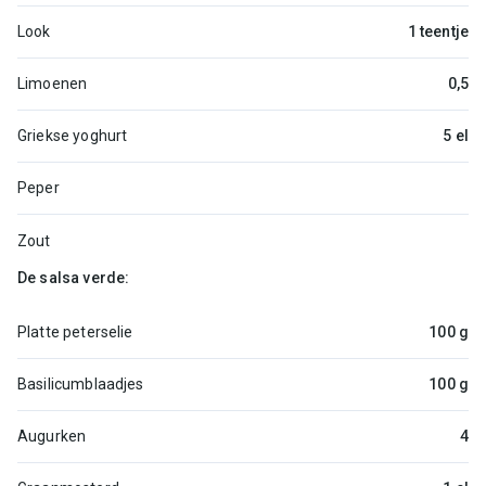
Look
1 teentje
Limoenen
0,5
Griekse yoghurt
5 el
Peper
Zout
De salsa verde:
Platte peterselie
100 g
Basilicumblaadjes
100 g
Augurken
4