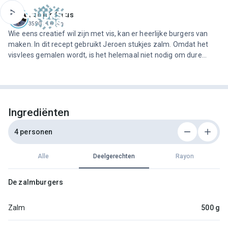
ofdinhoud
Jeroen Meus
3590 recepten
Wie eens creatief wil zijn met vis, kan er heerlijke burgers van
maken. In dit recept gebruikt Jeroen stukjes zalm. Omdat het
visvlees gemalen wordt, is het helemaal niet nodig om dure
filets of een zalmhaasje te kopen.
Ingrediënten
4 personen
Alle
Deelgerechten
Rayon
De zalmburgers
Zalm
500 g