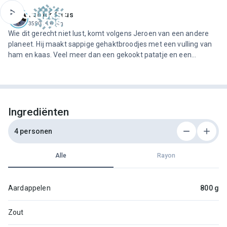
ofdinhoud
Jeroen Meus
3590 recepten
Wie dit gerecht niet lust, komt volgens Jeroen van een andere
planeet. Hij maakt sappige gehaktbroodjes met een vulling van
ham en kaas. Veel meer dan een gekookt patatje en een
simpele salade erbij heeft deze dagelijkse kost niet nodig.
Ingrediënten
4 personen
Alle
Rayon
Aardappelen
800 g
Zout