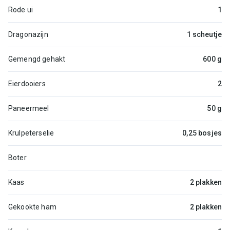
Rode ui
1
Dragonazijn
1 scheutje
Gemengd gehakt
600 g
Eierdooiers
2
Paneermeel
50 g
Krulpeterselie
0,25 bosjes
Boter
Kaas
2 plakken
Gekookte ham
2 plakken