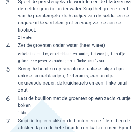
3
Spoel de preistengels, de wortelen en de bladeren va
de selder grondig onder water. Snijd het groene deel
van de preistengels, de blaadjes van de selder en de
ongeschilde wortelen grof en voeg ze toe aan de
kookpot.
2 l water
4
​​​​​​Zet de groenten onder water. (heet water)
enkele takjes tijm, enkele blaadjes laurier, 1 steranijs, 1 snuifje
gekneusde peper, 2 kruidnagels, 1 flinke snuif zout
5
Breng de bouillon op smaak met enkele takjes tijm,
enkele laurierblaadjes, 1 steranijs, een snuifje
gekneusde peper, de kruidnagels en een flinke snuif
zout.
6
Laat de bouillon met de groenten op een zacht vuurtje
koken.
1 kip
7
Snijd de kip in stukken: de bouten en de filets. Leg de
stukken kip in de hete bouillon en laat ze garen. Spoel