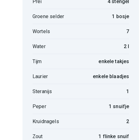
Prei
4 stengel
Groene selder
1 bosje
Wortels
7
Water
2 l
Tijm
enkele takjes
Laurier
enkele blaadjes
Steranijs
1
Peper
1 snuifje
Kruidnagels
2
Zout
1 flinke snuif