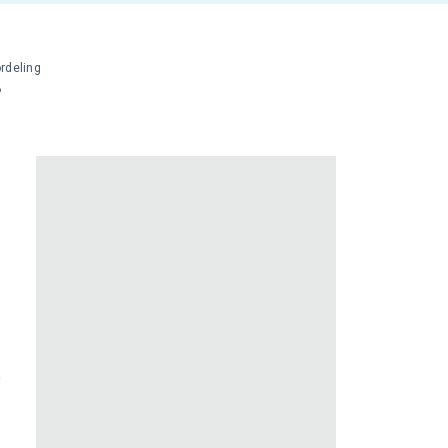
rdeling
%
e