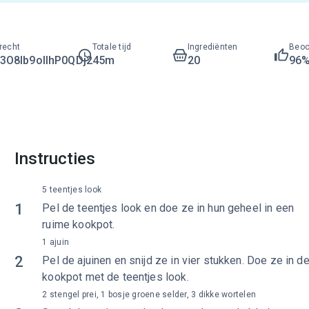
recht
Totale tijd
Ingrediënten
Beoo
O8lb9ollhP0QDj2
45m
20
96
Instructies
5 teentjes look
1
Pel de teentjes look en doe ze in hun geheel in een
ruime kookpot.
1 ajuin
2
Pel de ajuinen en snijd ze in vier stukken. Doe ze in d
kookpot met de teentjes look.
2 stengel prei, 1 bosje groene selder, 3 dikke wortelen