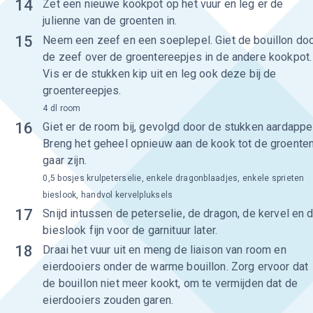
14
Zet een nieuwe kookpot op het vuur en leg er de
julienne van de groenten in.
15
Neem een zeef en een soeplepel. Giet de bouillon do
de zeef over de groentereepjes in de andere kookpot.
Vis er de stukken kip uit en leg ook deze bij de
groentereepjes.
4 dl room
16
Giet er de room bij, gevolgd door de stukken aardappel
Breng het geheel opnieuw aan de kook tot de groente
gaar zijn.
0,5 bosjes krulpeterselie, enkele dragonblaadjes, enkele sprieten
bieslook, handvol kervelpluksels
17
Snijd intussen de peterselie, de dragon, de kervel en 
bieslook fijn voor de garnituur later.
18
Draai het vuur uit en meng de liaison van room en
eierdooiers onder de warme bouillon. Zorg ervoor dat
de bouillon niet meer kookt, om te vermijden dat de
eierdooiers zouden garen.