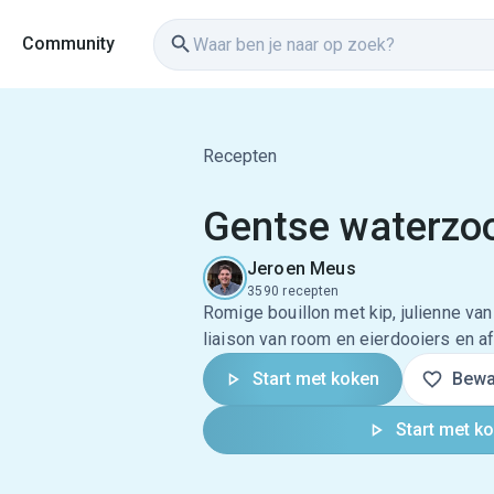
Community
Recepten
Gentse waterzoo
Jeroen Meus
3590 recepten
Romige bouillon met kip, julienne va
liaison van room en eierdooiers en a
Start met koken
Bewa
Start met k