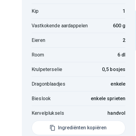
Kip
1
Vastkokende aardappelen
600 g
Eieren
2
Room
6 dl
Krulpeterselie
0,5 bosjes
Dragonblaadjes
enkele
Bieslook
enkele sprieten
Kervelpluksels
handvol
Ingrediënten kopiëren