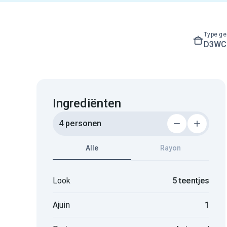
Type ge
D3WC3
Ingrediënten
4 personen
Alle
Rayon
Look
5 teentjes
Ajuin
1