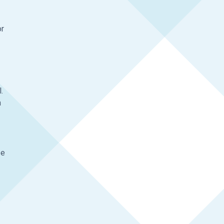
or
.
n
de