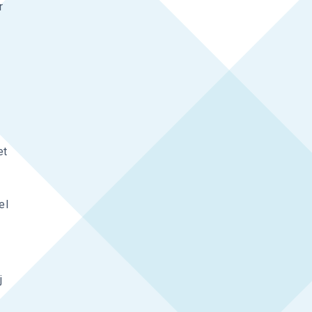
r
et
el
j