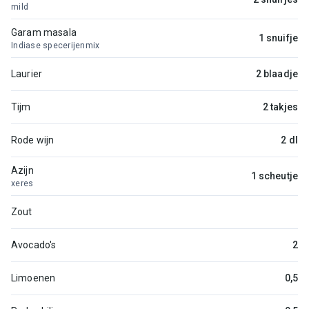
mild
Garam masala
1 snuifje
Indiase specerijenmix
Laurier
2 blaadje
Tijm
2 takjes
Rode wijn
2 dl
Azijn
1 scheutje
xeres
Zout
Avocado's
2
Limoenen
0,5