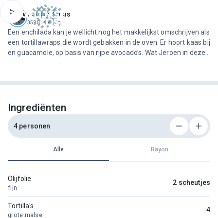
ofdinhoud
Jeroen Meus
3590 recepten
Een enchilada kan je wellicht nog het makkelijkst omschrijven als
een tortillawraps die wordt gebakken in de oven. Er hoort kaas bij
en guacamole, op basis van rijpe avocado’s. Wat Jeroen in deze
versie weglaat is het ‘traditionele’ vlees. Groenten, kruiden en
specerijen zorgen voor meer dan voldoende smaak en textuur,
waardoor je het gehakt niet zal missen.
Ingrediënten
4 personen
Alle
Rayon
Olijfolie
2 scheutjes
fijn
Tortilla's
4
grote malse