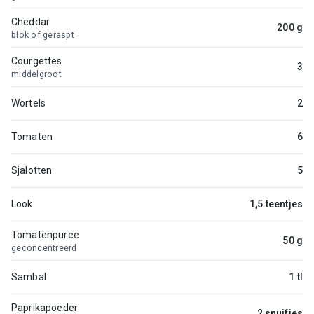
Cheddar
200 g
blok of geraspt
Courgettes
3
middelgroot
Wortels
2
Tomaten
6
Sjalotten
5
Look
1,5 teentjes
Tomatenpuree
50 g
geconcentreerd
Sambal
1 tl
Paprikapoeder
2 snuifjes