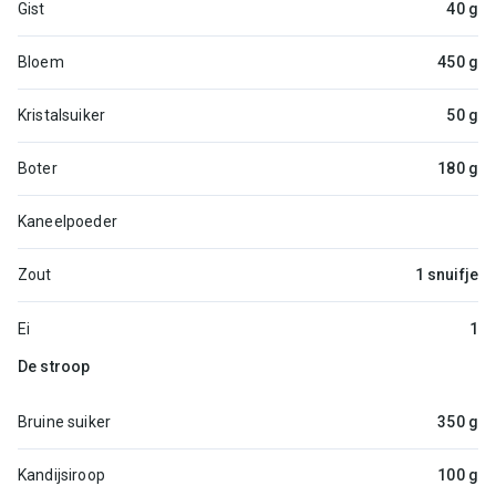
Gist
40 g
Bloem
450 g
Kristalsuiker
50 g
Boter
180 g
Kaneelpoeder
Zout
1 snuifje
Ei
1
De stroop
Bruine suiker
350 g
Kandijsiroop
100 g