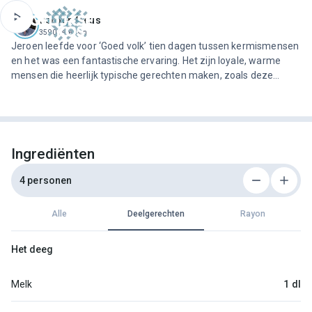
ofdinhoud
Jeroen Meus
3590 recepten
Jeroen leefde voor ‘Goed volk’ tien dagen tussen kermismensen
en het was een fantastische ervaring. Het zijn loyale, warme
mensen die heerlijk typische gerechten maken, zoals deze
lackmans of laquemants – fijne wafels gevuld met stroop.
Ingrediënten
4 personen
Alle
Deelgerechten
Rayon
Het deeg
Melk
1 dl