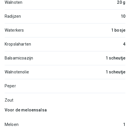
Walnoten
20 g
Radijzen
10
Waterkers
1 bosje
Kropslaharten
4
Balsamicoazijn
1 scheutje
Walnotenolie
1 scheutje
Peper
Zout
Voor de meloensalsa
Meloen
1