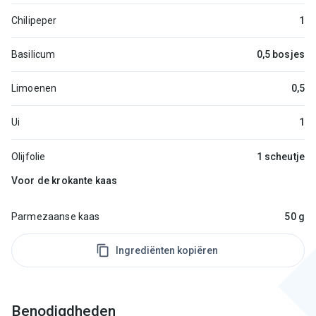
Chilipeper
1
Basilicum
0,5 bosjes
Limoenen
0,5
Ui
1
Olijfolie
1 scheutje
Voor de krokante kaas
Parmezaanse kaas
50 g
Ingrediënten kopiëren
Benodigdheden