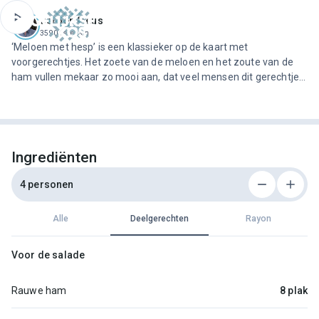
ofdinhoud
Jeroen Meus
3590 recepten
‘Meloen met hesp’ is een klassieker op de kaart met
voorgerechtjes. Het zoete van de meloen en het zoute van de
ham vullen mekaar zo mooi aan, dat veel mensen dit gerechtje
keer op keer met plezier bestellen of thuis zelf maken. Deze
klassieker heeft Jeroen geïnspireerd om een rijke salade te
bedenk…
Ingrediënten
4 personen
Alle
Deelgerechten
Rayon
Voor de salade
Rauwe ham
8 plak