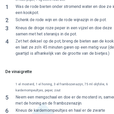
1
Was de rode bieten onder stromend water en doe ze i
een kookpot.
2
Schenk de rode wijn en de rode wijnazijn in de pot.
3
Kneus de droge roze peper in een vijzel en doe deze
samen met het steranijs in de pot.
4
Zet het deksel op de pot, breng de bieten aan de kook
en laat ze zo’n 45 minuten garen op een matig vuur (d
gaartijd is afhankelijk van de grootte van de bietjes.)
De vinaigrette
1 el mosterd, 1 el honing, 3 el frambozenazijn, 75 ml olijfolie, 6
kardemompeultjes, peper, zout
5
Neem een mengschaal en doe er de mosterd in, same
met de honing en de frambozenazijn.
6
Kneus de kardemompeultjes en haal er de zwarte