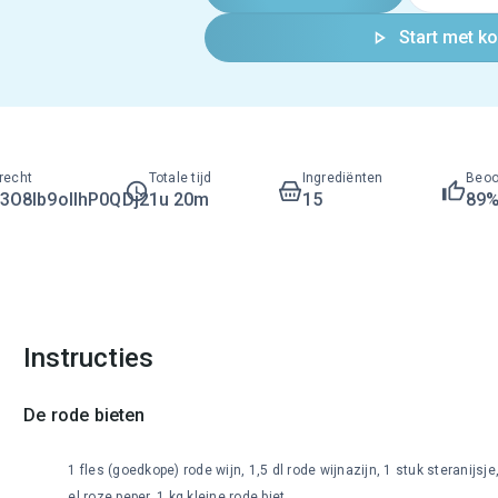
Start met k
recht
Totale tijd
Ingrediënten
Beoo
O8lb9ollhP0QDj2
1u 20m
15
89
Instructies
De rode bieten
1 fles (goedkope) rode wijn, 1,5 dl rode wijnazijn, 1 stuk steranijsje
el roze peper, 1 kg kleine rode biet