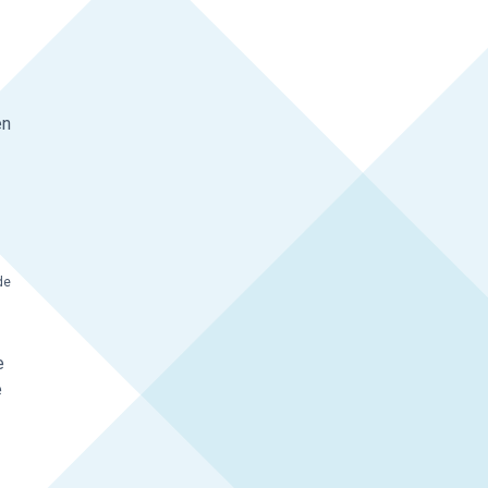
en
de
e
e