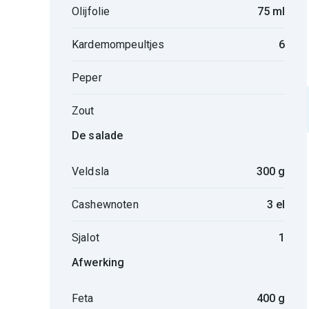
Olijfolie
75 ml
Kardemompeultjes
6
Peper
Zout
De salade
Veldsla
300 g
Cashewnoten
3 el
Sjalot
1
Afwerking
Feta
400 g