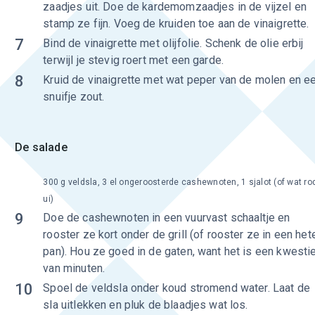
zaadjes uit. Doe de kardemomzaadjes in de vijzel en
stamp ze fijn. Voeg de kruiden toe aan de vinaigrette.
7
Bind de vinaigrette met olijfolie. Schenk de olie erbij
terwijl je stevig roert met een garde.
8
Kruid de vinaigrette met wat peper van de molen en e
snuifje zout.
De salade
300 g veldsla, 3 el ongeroosterde cashewnoten, 1 sjalot (of wat ro
ui)
9
Doe de cashewnoten in een vuurvast schaaltje en
rooster ze kort onder de grill (of rooster ze in een het
pan). Hou ze goed in de gaten, want het is een kwesti
van minuten.
10
Spoel de veldsla onder koud stromend water. Laat de
sla uitlekken en pluk de blaadjes wat los.