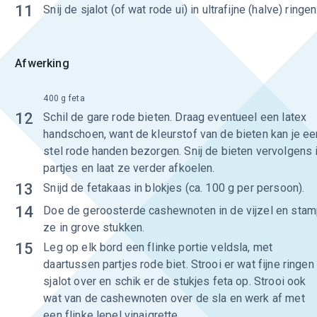
11
Snij de sjalot (of wat rode ui) in ultrafijne (halve) ringen
Afwerking
400 g feta
12
Schil de gare rode bieten. Draag eventueel een latex
handschoen, want de kleurstof van de bieten kan je ee
stel rode handen bezorgen. Snij de bieten vervolgens 
partjes en laat ze verder afkoelen.
13
Snijd de fetakaas in blokjes (ca. 100 g per persoon).
14
Doe de geroosterde cashewnoten in de vijzel en sta
ze in grove stukken.
15
Leg op elk bord een flinke portie veldsla, met
daartussen partjes rode biet. Strooi er wat fijne ringen
sjalot over en schik er de stukjes feta op. Strooi ook
wat van de cashewnoten over de sla en werk af met
een flinke lepel vinaigrette.