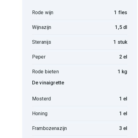
Rode wijn
1 fles
Wijnazijn
1,5 dl
Steranijs
1 stuk
Peper
2 el
Rode bieten
1 kg
De vinaigrette
Mosterd
1 el
Honing
1 el
Frambozenazijn
3 el