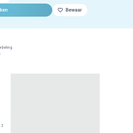
oken
Bewaar
rdeling
%
, 2