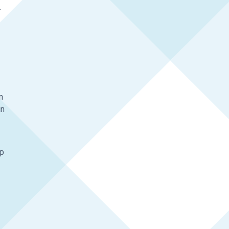
.
n
in
mp