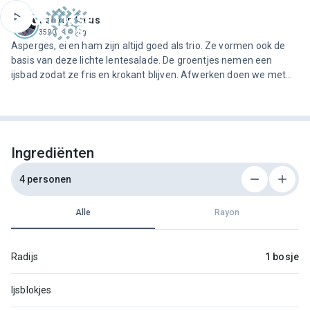
ofdinhoud
Jeroen Meus
3590 recepten
Asperges, ei en ham zijn altijd goed als trio. Ze vormen ook de
basis van deze lichte lentesalade. De groentjes nemen een
ijsbad zodat ze fris en krokant blijven. Afwerken doen we met
een bijzondere dressing: zelfgemaakte mayonaise met blauwe
kaas.
Ingrediënten
4 personen
Alle
Rayon
Radijs
1 bosje
Ijsblokjes