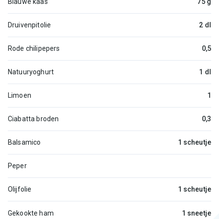
Blauwe kaas
75 g
Druivenpitolie
2 dl
Rode chilipepers
0,5
Natuuryoghurt
1 dl
Limoen
1
Ciabatta broden
0,3
Balsamico
1 scheutje
Peper
Olijfolie
1 scheutje
Gekookte ham
1 sneetje