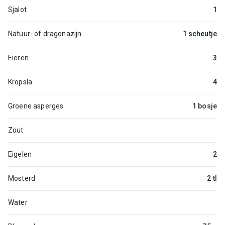
Sjalot
1
Natuur- of dragonazijn
1 scheutje
Eieren
3
Kropsla
4
Groene asperges
1 bosje
Zout
Eigelen
2
Mosterd
2 tl
Water