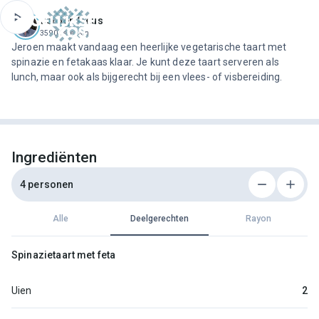
ofdinhoud
Jeroen Meus
3590 recepten
Jeroen maakt vandaag een heerlijke vegetarische taart met
spinazie en fetakaas klaar. Je kunt deze taart serveren als
lunch, maar ook als bijgerecht bij een vlees- of visbereiding.
Ingrediënten
4 personen
Alle
Deelgerechten
Rayon
Spinazietaart met feta
Uien
2