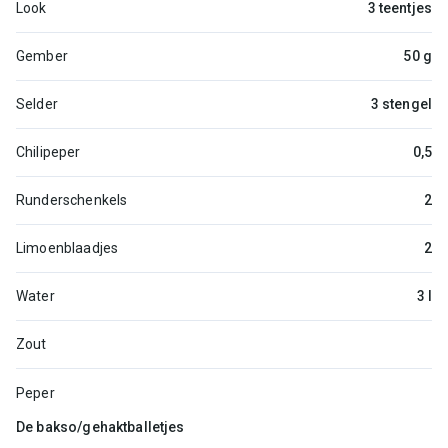
Look
3 teentjes
Gember
50 g
Selder
3 stengel
Chilipeper
0,5
Runderschenkels
2
Limoenblaadjes
2
Water
3 l
Zout
Peper
De bakso/gehaktballetjes