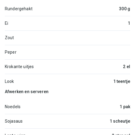
Rundergehakt
300 g
Ei
1
Zout
Peper
Krokante uitjes
2 el
Look
1 teentje
Afwerken en serveren
Noedels
1 pak
Sojasaus
1 scheutje