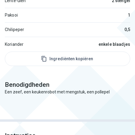
Lente-uien
2 stengel
Paksoi
1
Chilipeper
0,5
Koriander
enkele blaadjes
Ingrediënten kopiëren
Benodigdheden
Een zeef, een keukenrobot met mengstuk, een pollepel