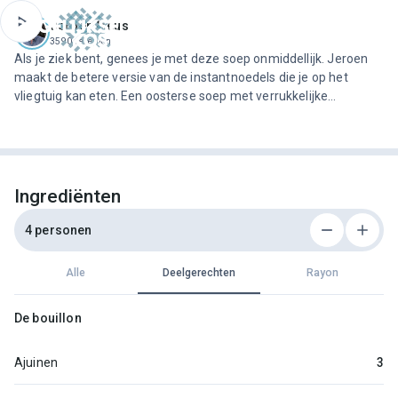
ofdinhoud
Jeroen Meus
3590 recepten
Als je ziek bent, genees je met deze soep onmiddellijk. Jeroen
maakt de betere versie van de instantnoedels die je op het
vliegtuig kan eten. Een oosterse soep met verrukkelijke
gehaktballetjes en noedels. Een festijn aan smaken.
Ingrediënten
4 personen
Alle
Deelgerechten
Rayon
De bouillon
Ajuinen
3