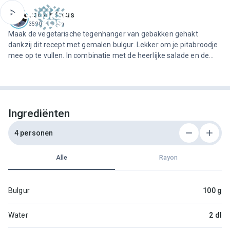
ofdinhoud
Jeroen Meus
3590 recepten
Maak de vegetarische tegenhanger van gebakken gehakt
dankzij dit recept met gemalen bulgur. Lekker om je pitabroodje
mee op te vullen. In combinatie met de heerlijke salade en de
frisse currydressing, bereid je een fantastische vegetarische
lunch.
Ingrediënten
4 personen
Alle
Rayon
Bulgur
100 g
Water
2 dl