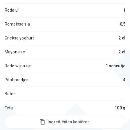
Rode ui
1
Romeinse sla
0,5
Griekse yoghurt
2 el
Mayonaise
2 el
Rode wijnazijn
1 scheutje
Pitabroodjes
4
Boter
Feta
100 g
Ingrediënten kopiëren