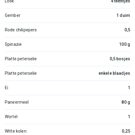
Look
4 teentjes
Gember
1 duim
Rode chilipepers
0,5
Spinazie
100 g
Platte peterselie
0,5 bosjes
Platte peterselie
enkele blaadjes
Ei
1
Paneermeel
80 g
Wortel
1
Witte kolen
0,25