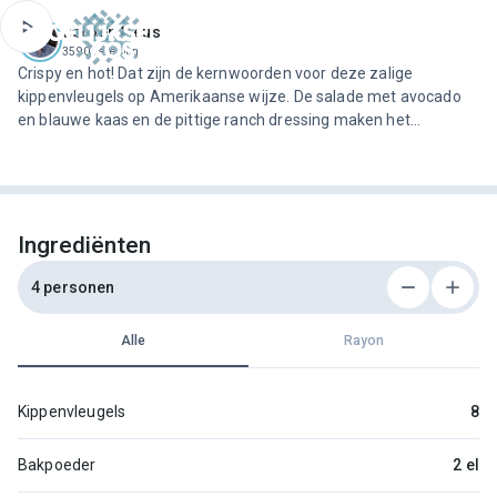
ofdinhoud
Jeroen Meus
3590 recepten
Crispy en hot! Dat zijn de kernwoorden voor deze zalige
kippenvleugels op Amerikaanse wijze. De salade met avocado
en blauwe kaas en de pittige ranch dressing maken het
feestmaal compleet.
Ingrediënten
4 personen
Alle
Rayon
Kippenvleugels
8
Bakpoeder
2 el