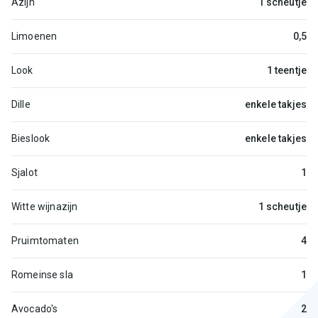
Azijn
1 scheutje
Limoenen
0,5
Look
1 teentje
Dille
enkele takjes
Bieslook
enkele takjes
Sjalot
1
Witte wijnazijn
1 scheutje
Pruimtomaten
4
Romeinse sla
1
Avocado's
2