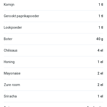
Komijn
1 tl
Gerookt paprikapoeder
1 tl
Lookpoeder
1 tl
Boter
40 g
Chilisaus
4 el
Honing
1 el
Mayonaise
2 el
Zure room
2 el
Sriracha
1 el