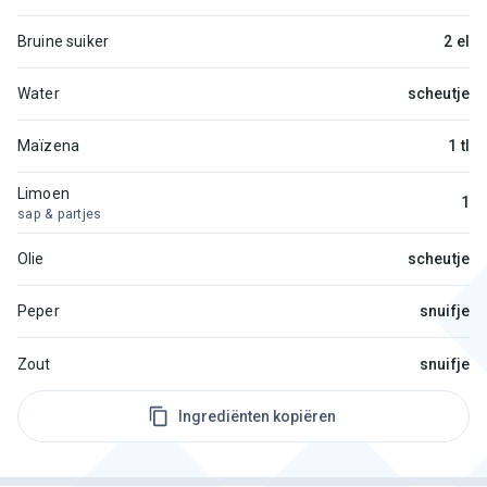
Bruine suiker
2 el
Water
scheutje
Maïzena
1 tl
Limoen
1
sap & partjes
Olie
scheutje
Peper
snuifje
Zout
snuifje
Ingrediënten kopiëren