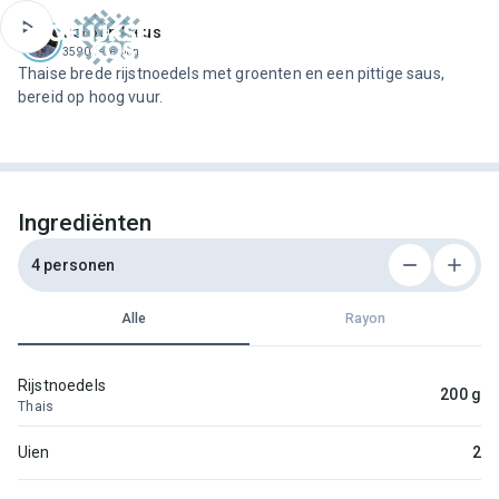
ofdinhoud
Jeroen Meus
3590 recepten
Thaise brede rijstnoedels met groenten en een pittige saus,
bereid op hoog vuur.
Ingrediënten
4 personen
Alle
Rayon
Rijstnoedels
200 g
Thais
Uien
2