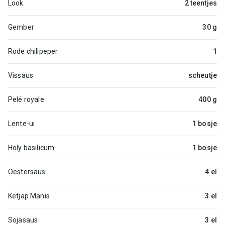
Look
2 teentjes
Gember
30 g
Rode chilipeper
1
Vissaus
scheutje
Pelé royale
400 g
Lente-ui
1 bosje
Holy basilicum
1 bosje
Oestersaus
4 el
Ketjap Manis
3 el
Sojasaus
3 el