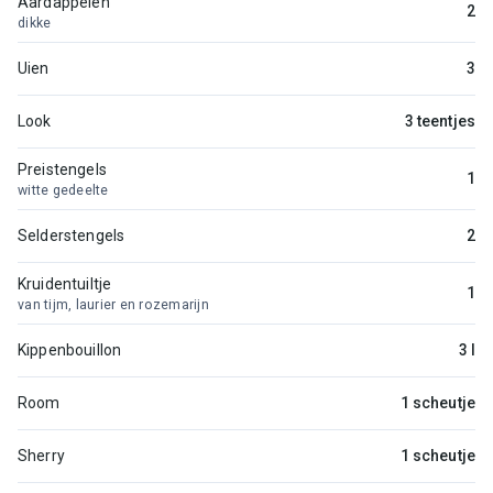
Aardappelen
2
dikke
Uien
3
Look
3 teentjes
Preistengels
1
witte gedeelte
Selderstengels
2
Kruidentuiltje
1
van tijm, laurier en rozemarijn
Kippenbouillon
3 l
Room
1 scheutje
Sherry
1 scheutje