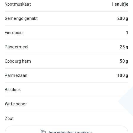
Nootmuskaat
1 snuifje
Gemengd gehakt
200 g
Eierdooier
1
Paneermeel
25 g
Cobourg ham
50 g
Parmezaan
100 g
Bieslook
Witte peper
Zout
Ingrediënten kopiëren