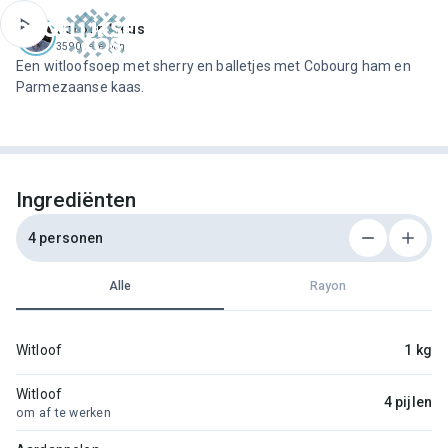
ofdinhoud
Jeroen Meus
3590 recepten
Een witloofsoep met sherry en balletjes met Cobourg ham en
Parmezaanse kaas.
Ingrediënten
4 personen
Alle
Rayon
Witloof
1 kg
Witloof
4 pijlen
om af te werken