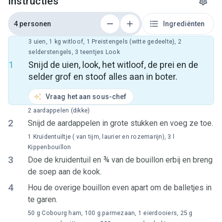
Instructies
4 personen
Ingrediënten
3 uien, 1 kg witloof, 1 Preistengels (witte gedeelte), 2
selderstengels, 3 teentjes Look
1
Snijd de uien, look, het witloof, de prei en de
selder grof en stoof alles aan in boter.
Vraag het aan sous-chef
2 aardappelen (dikke)
2
Snijd de aardappelen in grote stukken en voeg ze toe.
1 Kruidentuiltje ( van tijm, laurier en rozemarijn), 3 l
Kippenbouillon
3
Doe de kruidentuil en ¾ van de bouillon erbij en breng
de soep aan de kook.
4
Hou de overige bouillon even apart om de balletjes in
te garen.
50 g Cobourg ham, 100 g parmezaan, 1 eierdooiers, 25 g