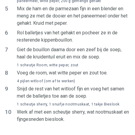
paneermeel, witte peper, 200 g gemengd gehakt
5
Mix de ham en de parmezaan fijn in een blender en
meng ze met de dooier en het paneermeel onder het
gehakt. Kruid met peper.
6
Rol balletjes van het gehakt en pocheer ze in de
resterende kippenbouillon.
7
Giet de bouillon daarna door een zeef bij de soep,
haal de kruidentuil eruit en mix de soep.
1 scheutje Room, witte peper, zout
8
Voeg de room, wat witte peper en zout toe.
4 pijlen witloof (om af te werken)
9
Snijd de rest van het witloof fijn en voeg het samen
met de balletjes toe aan de soep.
1 scheutje sherry, 1 snuifje nootmuskaat, 1 takje Bieslook
10
Werk af met een scheutje sherry, wat nootmuskaat en
fijngesneden bieslook.