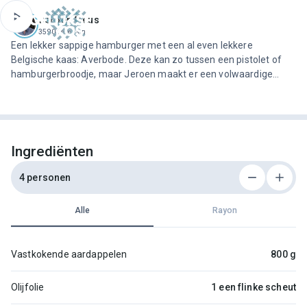
ofdinhoud
Jeroen Meus
3590 recepten
Een lekker sappige hamburger met een al even lekkere
Belgische kaas: Averbode. Deze kan zo tussen een pistolet of
hamburgerbroodje, maar Jeroen maakt er een volwaardige
warme maaltijd van met gestoofde groene kool en geroosterde
aardappel. Om het geheel nog wat meer smeuïgheid te geven
werken we dit gerecht af met een uiensaus.
Ingrediënten
4 personen
Alle
Rayon
Vastkokende aardappelen
800 g
Olijfolie
1 een flinke scheut