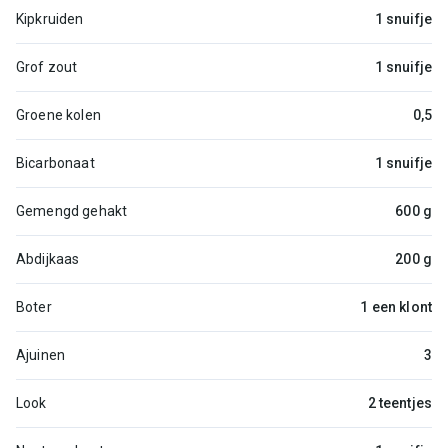
Kipkruiden
1 snuifje
Grof zout
1 snuifje
Groene kolen
0,5
Bicarbonaat
1 snuifje
Gemengd gehakt
600 g
Abdijkaas
200 g
Boter
1 een klont
Ajuinen
3
Look
2 teentjes