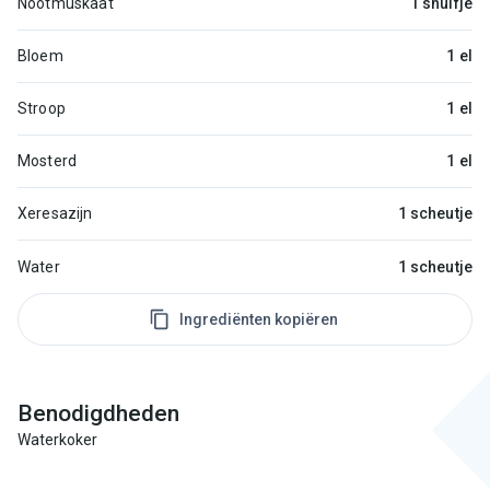
Nootmuskaat
1 snuifje
Bloem
1 el
Stroop
1 el
Mosterd
1 el
Xeresazijn
1 scheutje
Water
1 scheutje
Ingrediënten kopiëren
Benodigdheden
Waterkoker