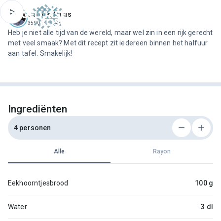
ofdinhoud
Jeroen Meus
3590 recepten
Heb je niet alle tijd van de wereld, maar wel zin in een rijk gerecht
met veel smaak? Met dit recept zit iedereen binnen het halfuur
aan tafel. Smakelijk!
Ingrediënten
4 personen
Alle
Rayon
Eekhoorntjesbrood
100 g
Water
3 dl