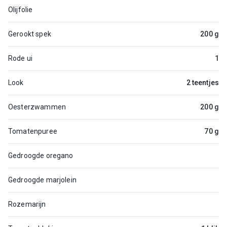
Olijfolie
Gerookt spek
200 g
Rode ui
1
Look
2 teentjes
Oesterzwammen
200 g
Tomatenpuree
70 g
Gedroogde oregano
Gedroogde marjolein
Rozemarijn