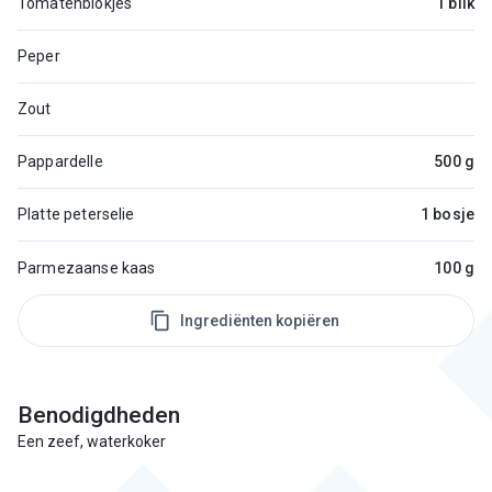
Tomatenblokjes
1 blik
Peper
Zout
Pappardelle
500 g
Platte peterselie
1 bosje
Parmezaanse kaas
100 g
Ingrediënten kopiëren
Benodigdheden
Een zeef, waterkoker