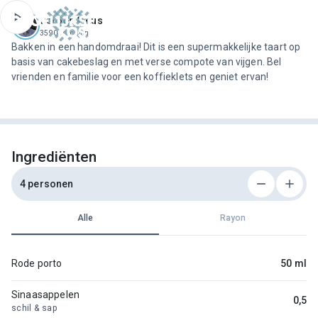
ofdinhoud
Jeroen Meus
3590 recepten
Bakken in een handomdraai! Dit is een supermakkelijke taart op
basis van cakebeslag en met verse compote van vijgen. Bel
vrienden en familie voor een koffieklets en geniet ervan!
Ingrediënten
4 personen
Alle
Rayon
Rode porto
50 ml
Sinaasappelen
0,5
schil & sap