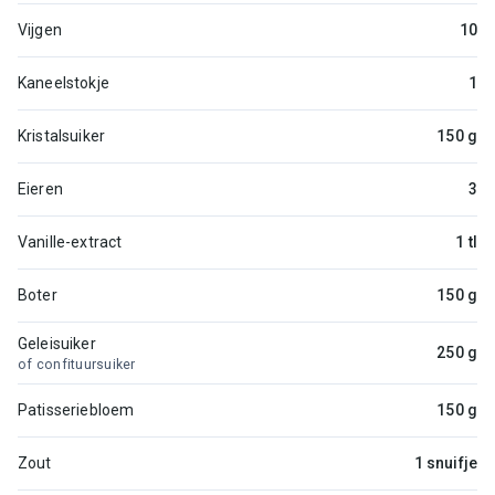
Vijgen
10
Kaneelstokje
1
Kristalsuiker
150 g
Eieren
3
Vanille-extract
1 tl
Boter
150 g
Geleisuiker
250 g
of confituursuiker
Patisseriebloem
150 g
Zout
1 snuifje