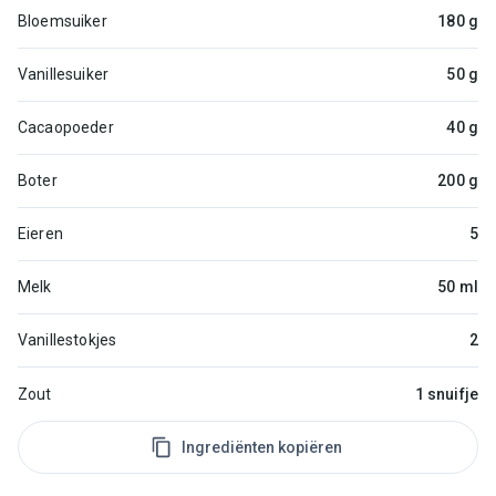
Bloemsuiker
180 g
Vanillesuiker
50 g
Cacaopoeder
40 g
Boter
200 g
Eieren
5
Melk
50 ml
Vanillestokjes
2
Zout
1 snuifje
Ingrediënten kopiëren