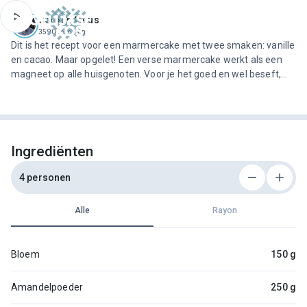
ofdinhoud
Jeroen Meus
3590 recepten
Dit is het recept voor een marmercake met twee smaken: vanille
en cacao. Maar opgelet! Een verse marmercake werkt als een
magneet op alle huisgenoten. Voor je het goed en wel beseft,
snijdt elke voorbijganger er een schijfje van af en is de cake in
geen tijd foetsie.
Ingrediënten
4 personen
Alle
Rayon
Bloem
150 g
Amandelpoeder
250 g