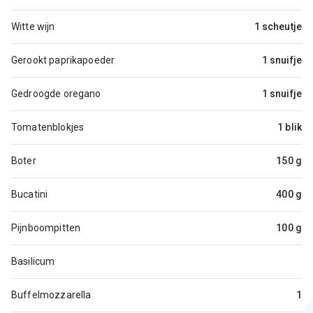
Witte wijn
1 scheutje
Gerookt paprikapoeder
1 snuifje
Gedroogde oregano
1 snuifje
Tomatenblokjes
1 blik
Boter
150 g
Bucatini
400 g
Pijnboompitten
100 g
Basilicum
Buffelmozzarella
1