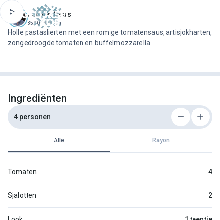
ofdinhoud
Jeroen Meus
3590 recepten
Holle pastaslierten met een romige tomatensaus, artisjokharten,
zongedroogde tomaten en buffelmozzarella.
Ingrediënten
4 personen
Alle
Rayon
Tomaten
4
Sjalotten
2
Look
1 teentje