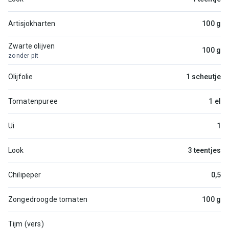
Artisjokharten
100 g
Zwarte olijven
100 g
zonder pit
Olijfolie
1 scheutje
Tomatenpuree
1 el
Ui
1
Look
3 teentjes
Chilipeper
0,5
Zongedroogde tomaten
100 g
Tijm (vers)