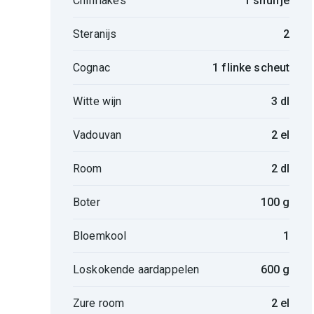
Chiliflakes
1 snuifje
Steranijs
2
Cognac
1 flinke scheut
Witte wijn
3 dl
Vadouvan
2 el
Room
2 dl
Boter
100 g
Bloemkool
1
Loskokende aardappelen
600 g
Zure room
2 el