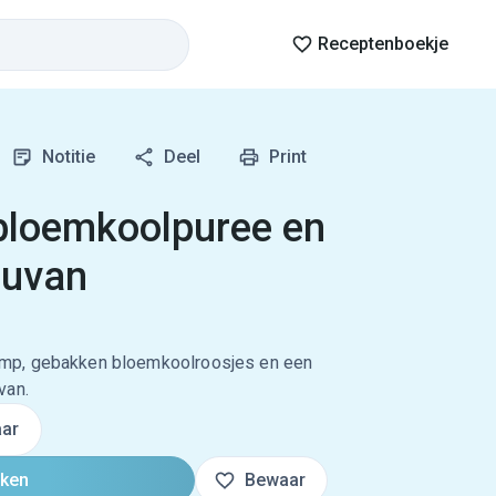
Receptenboekje
Notitie
Deel
Print
bloemkoolpuree en
ouvan
mp, gebakken bloemkoolroosjes en een
van.
ar
oken
Bewaar