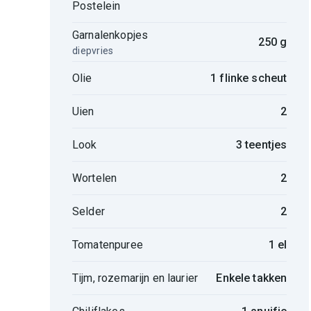
Postelein
Garnalenkopjes
250 g
diepvries
Olie
1 flinke scheut
Uien
2
Look
3 teentjes
Wortelen
2
Selder
2
Tomatenpuree
1 el
Tijm, rozemarijn en laurier
Enkele takken