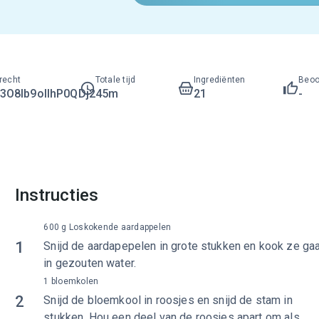
recht
Totale tijd
Ingrediënten
Beoo
O8lb9ollhP0QDj2
45m
21
-
Instructies
600 g Loskokende aardappelen
1
Snijd de aardapepelen in grote stukken en kook ze ga
in gezouten water.
1 bloemkolen
2
Snijd de bloemkool in roosjes en snijd de stam in
stukken. Hou een deel van de roosjes apart om als