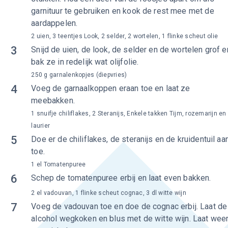
garnituur te gebruiken en kook de rest mee met de
aardappelen.
2 uien, 3 teentjes Look, 2 selder, 2 wortelen, 1 flinke scheut olie
3
Snijd de uien, de look, de selder en de wortelen grof e
bak ze in redelijk wat olijfolie.
250 g garnalenkopjes (diepvries)
4
Voeg de garnaalkoppen eraan toe en laat ze
meebakken.
1 snuifje chiliflakes, 2 Steranijs, Enkele takken Tijm, rozemarijn en
laurier
5
Doe er de chiliflakes, de steranijs en de kruidentuil aa
toe.
1 el Tomatenpuree
6
Schep de tomatenpuree erbij en laat even bakken.
2 el vadouvan, 1 flinke scheut cognac, 3 dl witte wijn
7
Voeg de vadouvan toe en doe de cognac erbij. Laat de
alcohol wegkoken en blus met de witte wijn. Laat wee