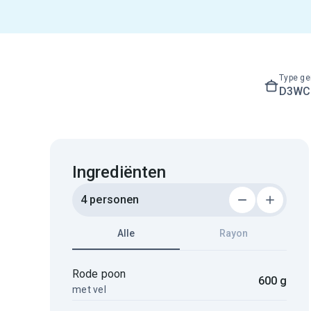
Type ge
D3WC3
Ingrediënten
4 personen
Alle
Rayon
Rode poon
600 g
met vel