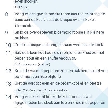
even inkoken.
2 dl Room
8
Voeg er een goede scheut room aan toe en breng de
saus aan de kook. Laat de bisque even inkoken.
1 bloemkolen
9
Snijd de overgebleven bloemkoolroosjes in kleinere
stukken.
10
Zeef de bisque en breng de saus weer aan de kook.
11
Bak de bloemkoolroosjes in olijfolie en kruid ze met
peper, zout en een snufje vadouvan.
600 g rode poon (met vel)
12
Kruid de vis met peper en zout en bak hem op het vel 
boter met een likje olijfolie.
13
Giet de aardappelen en de bloemkool af en plet ze.
boter, 2 el Zure room, 1 bosje Bieslook
14
Voeg er een klont boter, de zure room en wat
fijngesneden bieslook aan toe en kruid met peper en