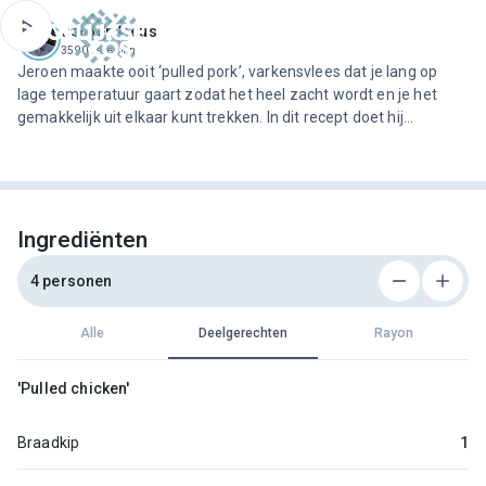
ofdinhoud
Jeroen Meus
3590 recepten
Jeroen maakte ooit ‘pulled pork’, varkensvlees dat je lang op
lage temperatuur gaart zodat het heel zacht wordt en je het
gemakkelijk uit elkaar kunt trekken. In dit recept doet hij
hetzelfde met kip.De kip wordt ingewreven met flink wat
exotische specerijen en bruine suiker en gaat dan voor minstens
twee uur in de oven. Als ze gaar is, trek je het vlees in stukjes en
gebruik je het samen met een pittige Mexicaanse salsa om
tacoschelpen te vullen.
Ingrediënten
4 personen
Alle
Deelgerechten
Rayon
'Pulled chicken'
Braadkip
1