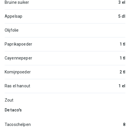
Bruine suiker
3 el
Appelsap
5 dl
Olijfolie
Paprikapoeder
1 tl
Cayennepeper
1 tl
Komijnpoeder
2 tl
Ras el hanout
1 el
Zout
De taco's
Tacoschelpen
8