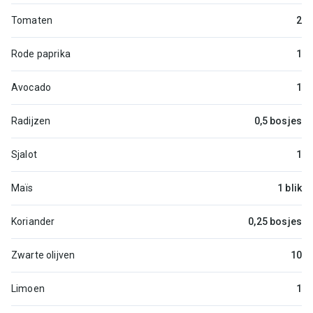
Tomaten
2
Rode paprika
1
Avocado
1
Radijzen
0,5 bosjes
Sjalot
1
Maïs
1 blik
Koriander
0,25 bosjes
Zwarte olijven
10
Limoen
1