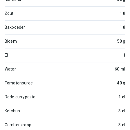
Zout
1 tl
Bakpoeder
1 tl
Bloem
50 g
Ei
1
Water
60 ml
Tomatenpuree
40 g
Rode currypasta
1 el
Ketchup
3 el
Gembersiroop
3 el