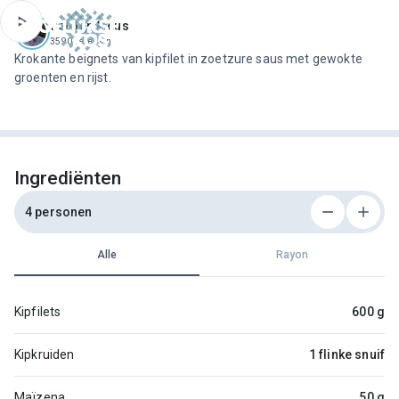
ofdinhoud
Jeroen Meus
3590 recepten
Krokante beignets van kipfilet in zoetzure saus met gewokte
groenten en rijst.
Ingrediënten
4 personen
Alle
Rayon
Kipfilets
600 g
Kipkruiden
1 flinke snuif
Maïzena
50 g