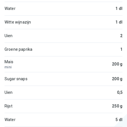
Water
1 dl
Witte wijnazijn
1 dl
Uien
2
Groene paprika
1
Maïs
200 g
mini
Sugar snaps
200 g
Uien
0,5
Rijst
250 g
Water
5 dl