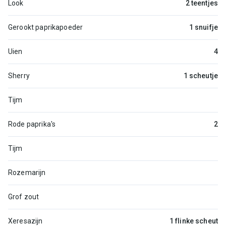
Look
2 teentjes
Gerookt paprikapoeder
1 snuifje
Uien
4
Sherry
1 scheutje
Tijm
Rode paprika's
2
Tijm
Rozemarijn
Grof zout
Xeresazijn
1 flinke scheut