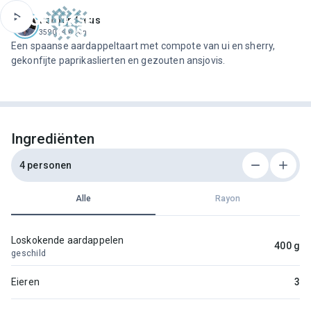
ofdinhoud
Jeroen Meus
3590 recepten
Een spaanse aardappeltaart met compote van ui en sherry,
gekonfijte paprikaslierten en gezouten ansjovis.
Ingrediënten
4 personen
Alle
Rayon
Loskokende aardappelen
400 g
geschild
Eieren
3