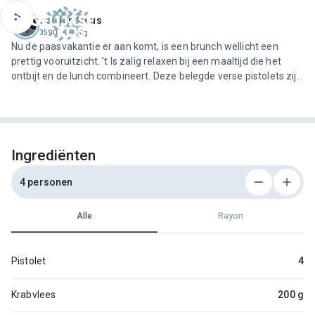
ofdinhoud
Jeroen Meus
3590 recepten
Nu de paasvakantie er aan komt, is een brunch wellicht een
prettig vooruitzicht. ’t Is zalig relaxen bij een maaltijd die het
ontbijt en de lunch combineert. Deze belegde verse pistolets zijn
ideaal om te serveren. De broodjes gevuld met sappig roerei met
krab, lente-ui, wat koriander en pittige wat…
Ingrediënten
4 personen
Alle
Rayon
Pistolet
4
Krabvlees
200 g