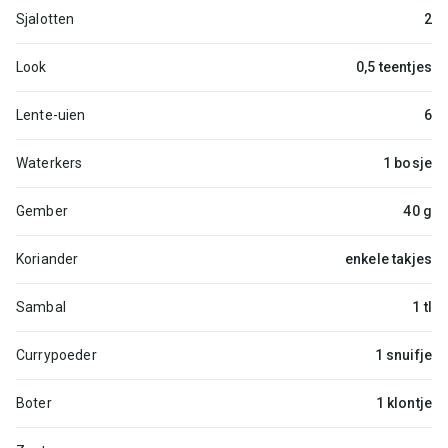
Sjalotten
2
Look
0,5 teentjes
Lente-uien
6
Waterkers
1 bosje
Gember
40 g
Koriander
enkele takjes
Sambal
1 tl
Currypoeder
1 snuifje
Boter
1 klontje