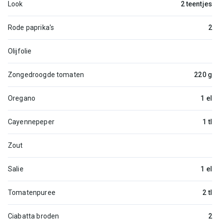
Look
2 teentjes
Rode paprika's
2
Olijfolie
Zongedroogde tomaten
220 g
Oregano
1 el
Cayennepeper
1 tl
Zout
Salie
1 el
Tomatenpuree
2 tl
Ciabatta broden
2