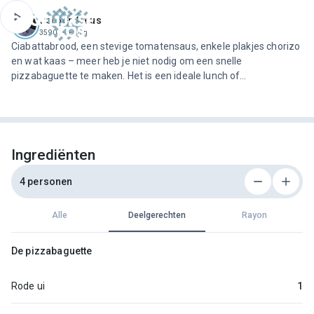
ofdinhoud
Jeroen Meus
3590 recepten
Ciabattabrood, een stevige tomatensaus, enkele plakjes chorizo
en wat kaas – meer heb je niet nodig om een snelle
pizzabaguette te maken. Het is een ideale lunch of
tussendoortje, ook voor kinderen. Je kunt de baguettes
natuurlijk ook in kleine porties verdelen en als hapje serveren.
Ingrediënten
4 personen
Alle
Deelgerechten
Rayon
De pizzabaguette
Rode ui
1