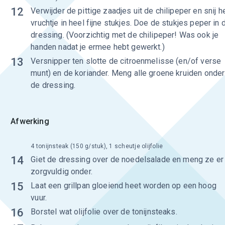
12
Verwijder de pittige zaadjes uit de chilipeper en snij h
vruchtje in heel fijne stukjes. Doe de stukjes peper in 
dressing. (Voorzichtig met de chilipeper! Was ook je
handen nadat je ermee hebt gewerkt.)
13
Versnipper ten slotte de citroenmelisse (en/of verse
munt) en de koriander. Meng alle groene kruiden onder
de dressing.
Afwerking
4 tonijnsteak (150 g/stuk), 1 scheutje olijfolie
14
Giet de dressing over de noedelsalade en meng ze er
zorgvuldig onder.
15
Laat een grillpan gloeiend heet worden op een hoog
vuur.
16
Borstel wat olijfolie over de tonijnsteaks.