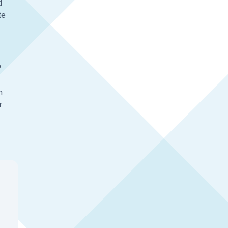
d
te
p
n
r