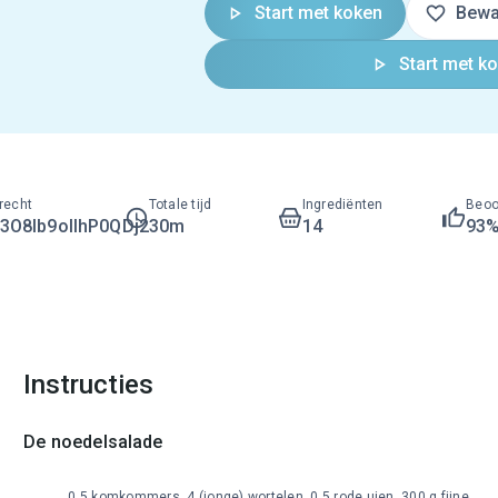
Start met koken
Bewa
Start met k
recht
Totale tijd
Ingrediënten
Beoo
O8lb9ollhP0QDj2
30m
14
93
Instructies
De noedelsalade
0,5 komkommers, 4 (jonge) wortelen, 0,5 rode uien, 300 g fijne