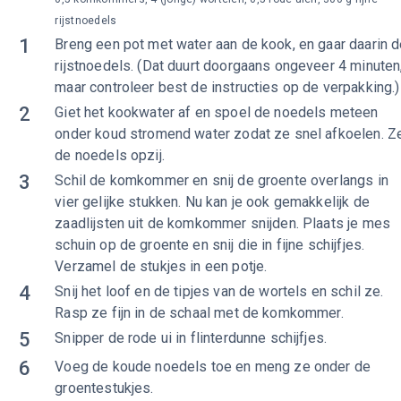
rijstnoedels
1
Breng een pot met water aan de kook, en gaar daarin 
rijstnoedels. (Dat duurt doorgaans ongeveer 4 minuten
maar controleer best de instructies op de verpakking.)
2
Giet het kookwater af en spoel de noedels meteen
onder koud stromend water zodat ze snel afkoelen. Z
de noedels opzij.
3
Schil de komkommer en snij de groente overlangs in
vier gelijke stukken. Nu kan je ook gemakkelijk de
zaadlijsten uit de komkommer snijden. Plaats je mes
schuin op de groente en snij die in fijne schijfjes.
Verzamel de stukjes in een potje.
4
Snij het loof en de tipjes van de wortels en schil ze.
Rasp ze fijn in de schaal met de komkommer.
5
Snipper de rode ui in flinterdunne schijfjes.
6
Voeg de koude noedels toe en meng ze onder de
groentestukjes.