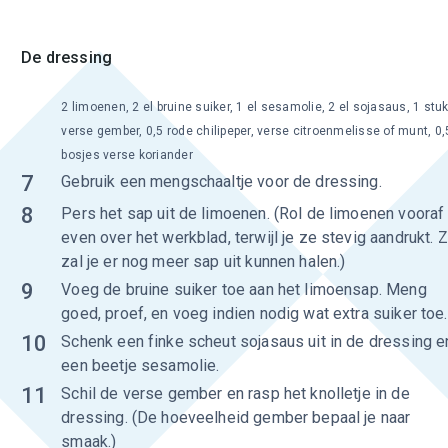
De dressing
2 limoenen, 2 el bruine suiker, 1 el sesamolie, 2 el sojasaus, 1 stu
verse gember, 0,5 rode chilipeper, verse citroenmelisse of munt, 0,
bosjes verse koriander
7
Gebruik een mengschaaltje voor de dressing.
8
Pers het sap uit de limoenen. (Rol de limoenen vooraf
even over het werkblad, terwijl je ze stevig aandrukt. 
zal je er nog meer sap uit kunnen halen.)
9
Voeg de bruine suiker toe aan het limoensap. Meng
goed, proef, en voeg indien nodig wat extra suiker toe.
10
Schenk een finke scheut sojasaus uit in de dressing e
een beetje sesamolie.
11
Schil de verse gember en rasp het knolletje in de
dressing. (De hoeveelheid gember bepaal je naar
smaak.)