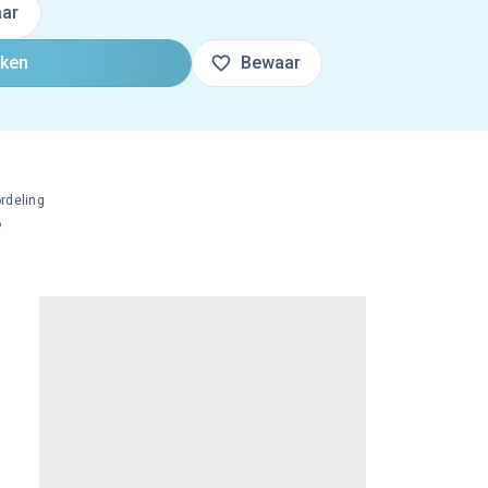
ar
oken
Bewaar
rdeling
%