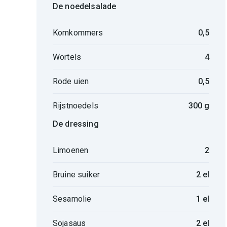
De noedelsalade
Komkommers
0,5
Wortels
4
Rode uien
0,5
Rijstnoedels
300 g
De dressing
Limoenen
2
Bruine suiker
2 el
Sesamolie
1 el
Sojasaus
2 el