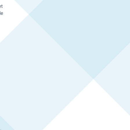
et
de