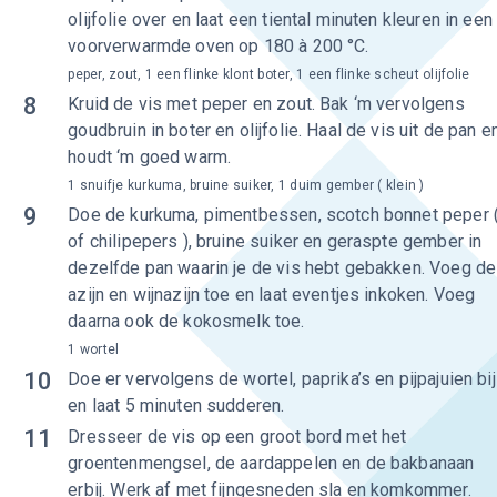
olijfolie over en laat een tiental minuten kleuren in een
voorverwarmde oven op 180 à 200 °C.
peper, zout, 1 een flinke klont boter, 1 een flinke scheut olijfolie
8
Kruid de vis met peper en zout. Bak ‘m vervolgens
goudbruin in boter en olijfolie. Haal de vis uit de pan e
houdt ‘m goed warm.
1 snuifje kurkuma, bruine suiker, 1 duim gember ( klein )
9
Doe de kurkuma, pimentbessen, scotch bonnet peper 
of chilipepers ), bruine suiker en geraspte gember in
dezelfde pan waarin je de vis hebt gebakken. Voeg de
azijn en wijnazijn toe en laat eventjes inkoken. Voeg
daarna ook de kokosmelk toe.
1 wortel
10
Doe er vervolgens de wortel, paprika’s en pijpajuien bij
en laat 5 minuten sudderen.
11
Dresseer de vis op een groot bord met het
groentenmengsel, de aardappelen en de bakbanaan
erbij. Werk af met fijngesneden sla en komkommer.