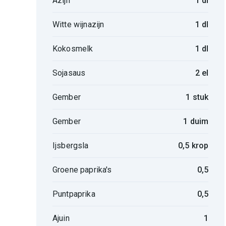
Azijn
1 dl
Witte wijnazijn
1 dl
Kokosmelk
1 dl
Sojasaus
2 el
Gember
1 stuk
Gember
1 duim
Ijsbergsla
0,5 krop
Groene paprika's
0,5
Puntpaprika
0,5
Ajuin
1